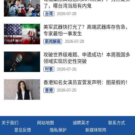
了，曝台湾当局有内鬼
台湾
2026-07-28
美军武器快打光了？高端武器库存告急，
专家最怕一事发生
新闻解画
2026-07-28
攻破世界级难题、申遗成功！本周我国多
领域实现历史性突破
时事
2026-07-26
香港知名女演员宣萱发声明：图是假的！
香港
2026-07-25
关于我们
网站地图
诚聘英才
联系方式
意见反馈
隐私保护
新媒体矩阵