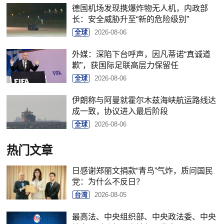
德国机场发现携爆炸物无人机，内政部
长：安全威胁升至“新的危险级别”
全球
2026-08-06
外媒：深陷下台呼声，因凡蒂诺“真诚道
歉”，获国际足联高层力保留任
全球
2026-08-06
伊朗称与阿曼就霍尔木兹海峡航运路线达
成一致，协议进入最后阶段
全球
2026-08-06
热门文章
日感谢郑丽文捐款“青鸟”气炸，质问国民
党：为什么不反日？
台湾
2026-08-05
最高法、中央组织部、中央政法委、中央