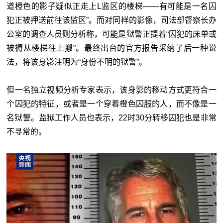
道橙色的影子疑似正走上L监区的楼梯——有可能是一名囚
犯正被押送前往该监区”。而对同样的影像，司法部督察长办
公室的调查人员则分析称，可能是狱警正提着“囚犯的床单或
被褥从楼梯往上搬”。最终出台的官方报告采纳了后一种说
法，将该身影注明为“身份不明的狱警”。
但一名独立视频分析专家表示，该身影的移动方式更符合一
个囚犯的特征，或者是一个穿着橙色囚服的人，而不像是一
名狱警。监狱工作人员也表示，22时30分转移囚犯也是非常
不寻常的。