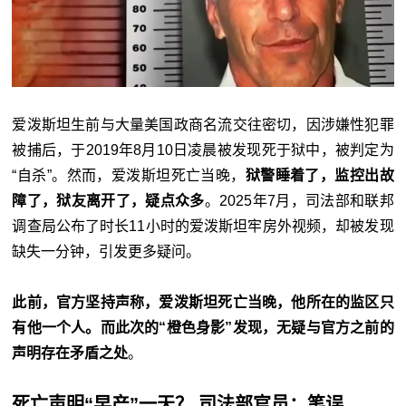
爱泼斯坦生前与大量美国政商名流交往密切，因涉嫌性犯罪
被捕后，于2019年8月10日凌晨被发现死于狱中，被判定为
“自杀”。然而，爱泼斯坦死亡当晚，
狱警睡着了，监控出故
障了，狱友离开了，疑点众多
。2025年7月，司法部和联邦
调查局公布了时长11小时的爱泼斯坦牢房外视频，却被发现
缺失一分钟，引发更多疑问。
此前，官方坚持声称，爱泼斯坦死亡当晚，他所在的监区只
有他一个人。而此次的“橙色身影”发现，无疑与官方之前的
声明存在矛盾之处
。
死亡声明“早产”一天？
司法部官员：笔误