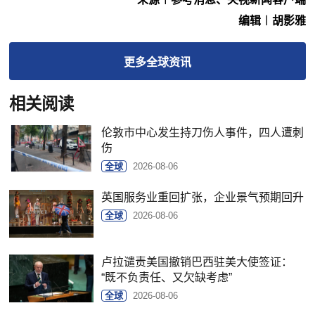
编辑︱胡影雅
更多
全球
资讯
相关阅读
伦敦市中心发生持刀伤人事件，四人遭刺
伤
全球
2026-08-06
英国服务业重回扩张，企业景气预期回升
全球
2026-08-06
卢拉谴责美国撤销巴西驻美大使签证：
“既不负责任、又欠缺考虑”
全球
2026-08-06