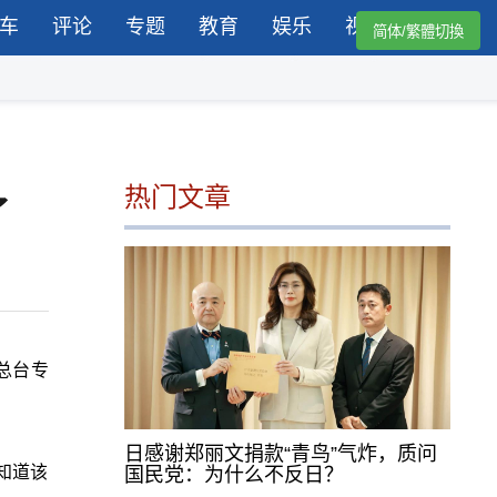
车
评论
专题
教育
娱乐
视频
简体/繁體切換
热门文章
了
总台专
日感谢郑丽文捐款“青鸟”气炸，质问
知道该
国民党：为什么不反日？