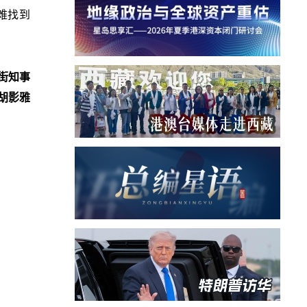
难找到
街知事
胡影雅