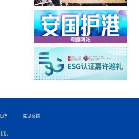
矩阵
意见反馈
引用。
返回顶部