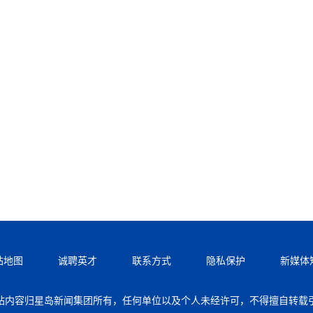
站地图
诚聘英才
联系方式
隐私保护
新媒体
站内容归星岛新闻集团所有，任何单位以及个人未经许可，不得擅自转载