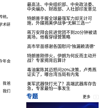
最高法、中央组织部、中央政法委、
中央编办、财政部、人社部印发意见
传统。
特朗普手握全球最强军力却无计可
施，外媒揭美伊战争“无解三选一”
学术研
蒋万安拜会民进党团不到20分钟被请
离场，他看穿绿营策略
高市早苗感谢各国慰问“独漏赖清德”
特朗普刚停火，伊朗为何反而主动开
战？专家揭背后算计
今年会
毒油案陈其迈怒问20%决策，卢秀燕
证实了，曝台湾当局有内鬼
，我爸
美军武器快打光了？高端武器库存告
急，专家最怕一事发生
，我们
专题
更多