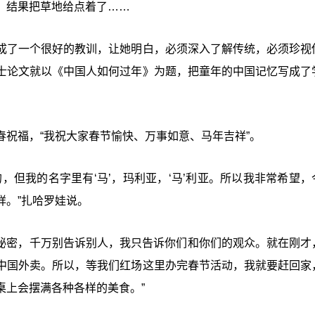
，结果把草地给点着了……
成了一个很好的教训，让她明白，必须深入了解传统，必须珍视
士论文就以《中国人如何过年》为题，把童年的中国记忆写成了
祝福，“我祝大家春节愉快、万事如意、马年吉祥”。
，但我的名字里有‘马’，玛利亚，‘马’利亚。所以我非常希望，
祥。”扎哈罗娃说。
个秘密，千万别告诉别人，我只告诉你们和你们的观众。就在刚才
中国外卖。所以，等我们红场这里办完春节活动，我就要赶回家
桌上会摆满各种各样的美食。”