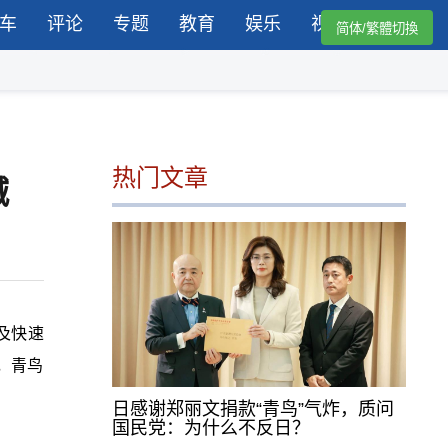
车
评论
专题
教育
娱乐
视频
简体/繁體切換
热门文章
喊
及快速
，青鸟
日感谢郑丽文捐款“青鸟”气炸，质问
国民党：为什么不反日？