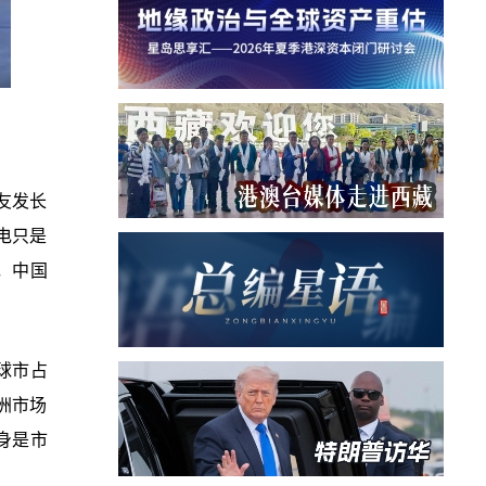
友发长
电只是
，中国
球市占
洲市场
身是市