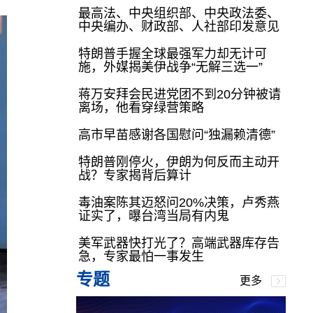
最高法、中央组织部、中央政法委、
中央编办、财政部、人社部印发意见
特朗普手握全球最强军力却无计可
施，外媒揭美伊战争“无解三选一”
蒋万安拜会民进党团不到20分钟被请
离场，他看穿绿营策略
高市早苗感谢各国慰问“独漏赖清德”
特朗普刚停火，伊朗为何反而主动开
战？专家揭背后算计
毒油案陈其迈怒问20%决策，卢秀燕
证实了，曝台湾当局有内鬼
美军武器快打光了？高端武器库存告
急，专家最怕一事发生
专题
更多