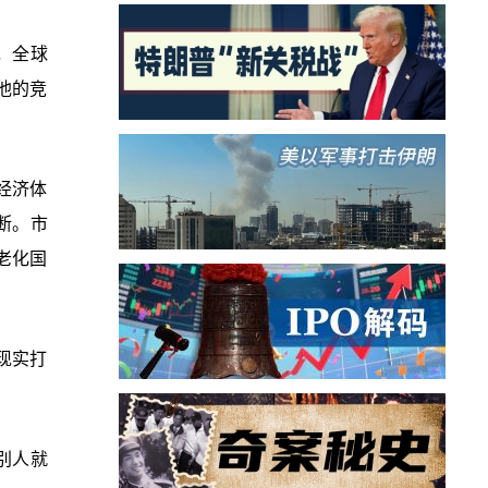
，全球
他的竞
经济体
断。市
老化国
现实打
别人就