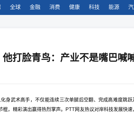
湾
全球
金融
消费
健康
科技
能源
汽
，他打脸青鸟：产业不是嘴巴喊
器人化身武术高手，不仅能连续三次单腿后空翻、完成高难度跳跃
节棍，精彩演出赢得热烈掌声。PTT网友热议对岸科技发展快速