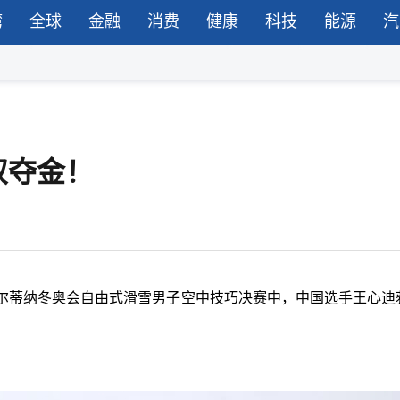
湾
全球
金融
消费
健康
科技
能源
汽
双夺金！
科尔蒂纳冬奥会自由式滑雪男子空中技巧决赛中，中国选手王心迪