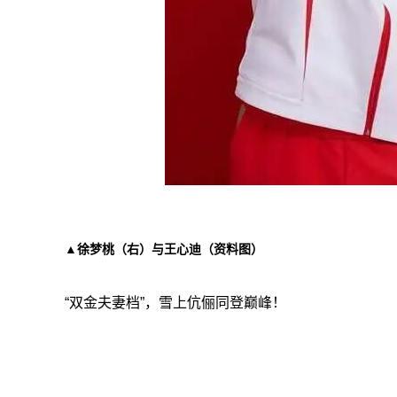
▲徐梦桃（右）与王心迪（资料图）
“双金夫妻档”，雪上伉俪同登巅峰！