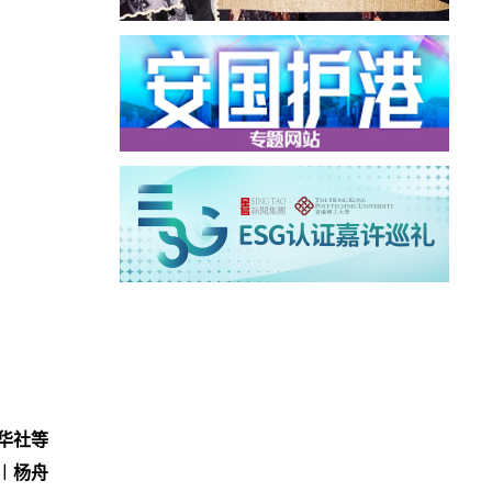
华社等
︱杨舟