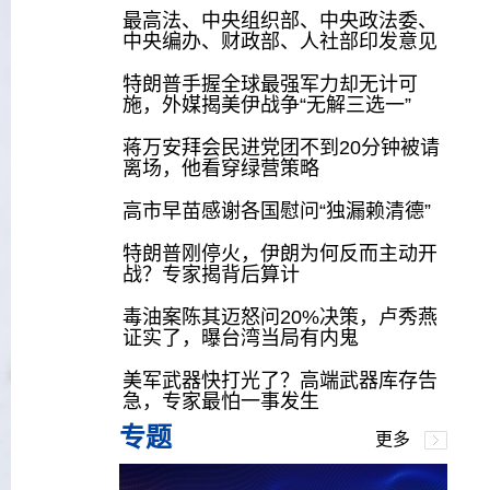
最高法、中央组织部、中央政法委、
中央编办、财政部、人社部印发意见
特朗普手握全球最强军力却无计可
施，外媒揭美伊战争“无解三选一”
蒋万安拜会民进党团不到20分钟被请
离场，他看穿绿营策略
高市早苗感谢各国慰问“独漏赖清德”
特朗普刚停火，伊朗为何反而主动开
战？专家揭背后算计
毒油案陈其迈怒问20%决策，卢秀燕
证实了，曝台湾当局有内鬼
美军武器快打光了？高端武器库存告
急，专家最怕一事发生
专题
更多