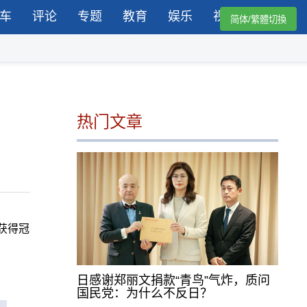
车
评论
专题
教育
娱乐
视频
简体/繁體切換
热门文章
获得冠
日感谢郑丽文捐款“青鸟”气炸，质问
国民党：为什么不反日？