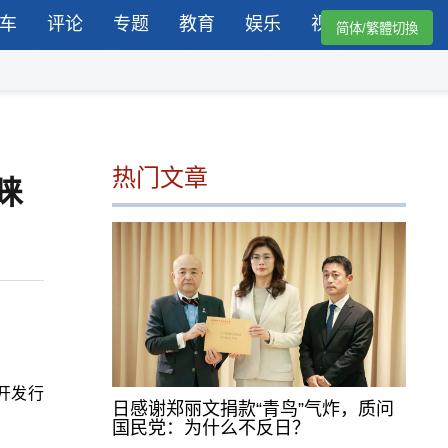
车
评论
专题
教育
娱乐
视频
简体/繁體切換
热门文章
睐
开发行
日感谢郑丽文捐款“青鸟”气炸，质问
国民党：为什么不反日？