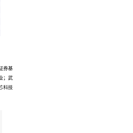
证券基
业；武
芯科技