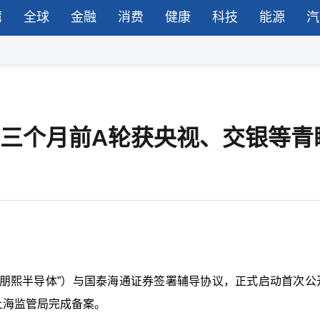
湾
全球
金融
消费
健康
科技
能源
汽
，三个月前A轮获央视、交银等青
“朋熙半导体”）与国泰海通证券签署辅导协议，正式启动首次公
上海监管局完成备案。