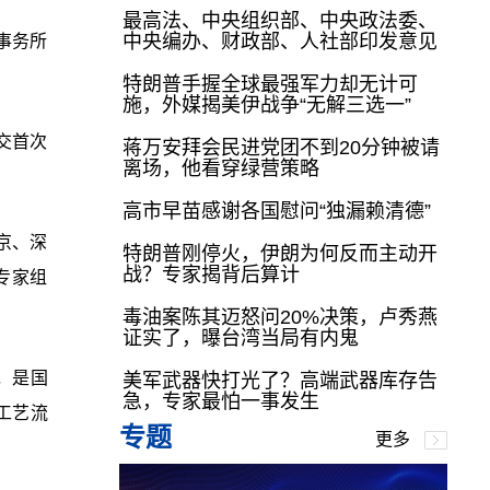
最高法、中央组织部、中央政法委、
中央编办、财政部、人社部印发意见
事务所
特朗普手握全球最强军力却无计可
施，外媒揭美伊战争“无解三选一”
交首次
蒋万安拜会民进党团不到20分钟被请
离场，他看穿绿营策略
高市早苗感谢各国慰问“独漏赖清德”
京、深
特朗普刚停火，伊朗为何反而主动开
战？专家揭背后算计
专家组
毒油案陈其迈怒问20%决策，卢秀燕
证实了，曝台湾当局有内鬼
，是国
美军武器快打光了？高端武器库存告
急，专家最怕一事发生
工艺流
专题
更多