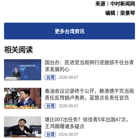
来源︱中时新闻网
编辑︱梁景琴
更多
台湾
资讯
相关阅读
国台办：民进党当局倒行逆施锁不住台青
求发展的心
台湾
2026-08-07
毒油会议记录终于公开，赖清德不究当局
责任反甩锅卢秀燕，蓝营点名责任官员
台湾
2026-08-07
堪比007出任务？徐佳青5年出国47次，
王鸿薇曝诸多疑点
台湾
2026-08-07