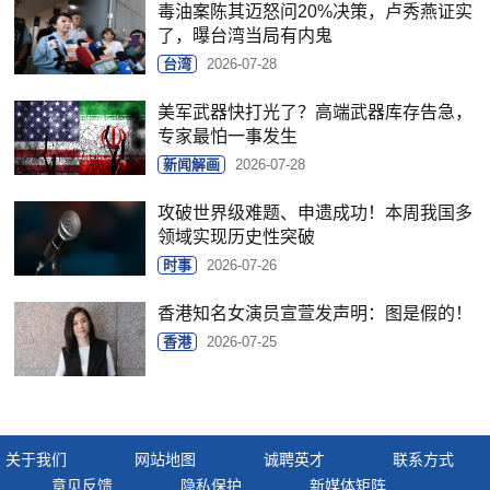
毒油案陈其迈怒问20%决策，卢秀燕证实
了，曝台湾当局有内鬼
台湾
2026-07-28
美军武器快打光了？高端武器库存告急，
专家最怕一事发生
新闻解画
2026-07-28
攻破世界级难题、申遗成功！本周我国多
领域实现历史性突破
时事
2026-07-26
香港知名女演员宣萱发声明：图是假的！
香港
2026-07-25
关于我们
网站地图
诚聘英才
联系方式
意见反馈
隐私保护
新媒体矩阵