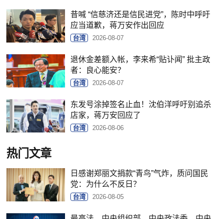
昔喊 “信慈济还是信民进党”，陈时中呼吁
应当道歉，蒋万安作出回应
台湾
2026-08-07
退休金差额入帐，李来希“贴讣闻” 批主政
者：良心能安？
台湾
2026-08-07
东发号涂掉签名止血！沈伯洋呼吁别追杀
店家，蒋万安回应了
台湾
2026-08-06
热门文章
日感谢郑丽文捐款“青鸟”气炸，质问国民
党：为什么不反日？
台湾
2026-08-05
最高法、中央组织部、中央政法委、中央