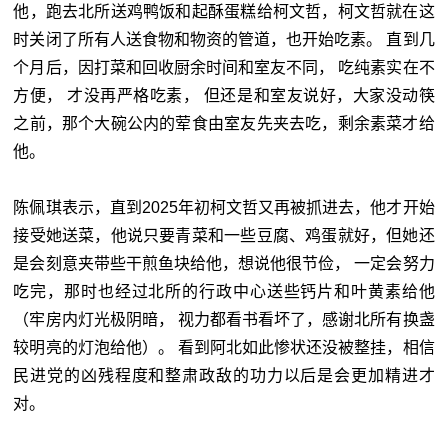
他，跑去北所送鸡鸭饭和起酥蛋糕给柯文哲，柯文哲就在这
时关闭了所有人送食物和物资的管道，也开始吃素。 直到几
个月后，因打菜和回收厨余时间和室友不同， 吃纯素实在不
方便， 才没再严格吃素， 但还是和室友说好，大家没动筷
之前，那个大碗公内的荤食由室友先夹去吃，剩余素菜才给
他。
陈佩琪表示，直到2025年初柯文哲又再被抓进去，他才开始
接受她送菜，他说只要青菜和一些豆腐、鸡蛋就好，但她还
是会刻意夹带些干煎鱼块给他，想说他很节俭， 一定会努力
吃完，那时也经过北所的行政中心送些钙片和叶黄素给他
（牢房内灯光极阴暗， 视力都看书看坏了，感谢北所有换盏
较明亮的灯泡给他）。 看到阿北如此惨状还没被整挂，相信
民进党的凶残程度和整肃政敌的功力以后是会更加精进才
对。