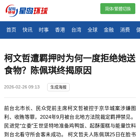
简体/繁體切換
首页
快讯
时事
香港
台湾
全球
金融
消费
柯文哲遭羁押时为何一度拒绝她送
食物？陈佩琪终揭原因
2026-02-26 09:13
生成海报
前台北市长、民众党前主席柯文哲被控于京华城案涉嫌图
利、收贿等罪，2024年9月被台北地方法院裁定羁押禁见。
民进党“立委”王世坚特地准备鸡鸭饭、起酥蛋糕与能量饮料
到台北看守所会客未成功。 柯文哲夫人陈佩琪25日在脸书