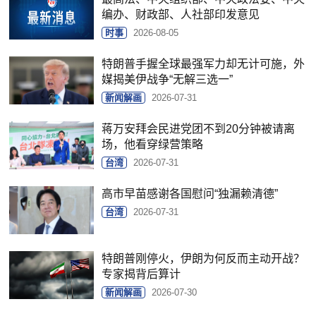
编办、财政部、人社部印发意见
时事
2026-08-05
特朗普手握全球最强军力却无计可施，外
媒揭美伊战争“无解三选一”
新闻解画
2026-07-31
蒋万安拜会民进党团不到20分钟被请离
场，他看穿绿营策略
台湾
2026-07-31
高市早苗感谢各国慰问“独漏赖清德”
台湾
2026-07-31
特朗普刚停火，伊朗为何反而主动开战？
专家揭背后算计
新闻解画
2026-07-30