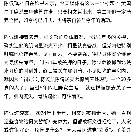
陈佩琪25日在脸书表示，今天媒体有这么一个标题 ：黄国
昌主席说去年他曾许诺，只要柯文哲出来，第二年他一定骑
完全程，如今柯已归队，也将亲自参与今年的活动。
陈佩琪接着表示，柯文哲的身体情况，长达1年多的关押，
确实让他的肌肉量流失不少，柯虽认真备战，但党内也特别
叮嘱他心存善念、尽力而为，不要勉强，将以身体安全健康
为最优先考量。 过去1年被关押的日子，除少数被抓到北院
来开庭的时刻外，终日被关在那阴暗、不见阳光的牢房内，
就因为“当市长时将议员陈情送交幕僚列表处理”，一个60多
岁的人了，当过5年的在野党主席， 就这样被抓去关了一
年，肌肉流失、骨质疏松，可想而见。
陈佩琪透露， 2024年下半年，柯文哲被抓走后，她一直想
送些食物给柯文哲帮补充体力，但都被柯文哲拒绝了，大家
或许很好奇，原因是什么？ 因为某民进党“立委”为了羞辱