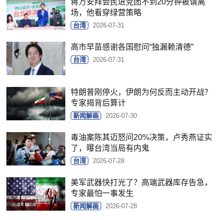
蒋万安拜会民进党团不到20分钟被请离
场，他看穿绿营策略
台湾
2026-07-31
高市早苗感谢各国慰问“独漏赖清德”
台湾
2026-07-31
特朗普刚停火，伊朗为何反而主动开战？
专家揭背后算计
新闻解画
2026-07-30
毒油案陈其迈怒问20%决策，卢秀燕证实
了，曝台湾当局有内鬼
台湾
2026-07-28
美军武器快打光了？高端武器库存告急，
专家最怕一事发生
新闻解画
2026-07-28