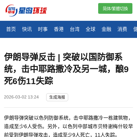
简体/繁體切換
首页
快讯
时事
香港
台湾
全球
金融
消费
伊朗导弹反击 | 突破以国防御系
统，击中耶路撒冷及另一城，酿9
死6伤11失踪
2026-03-02 13:24
生成海报
伊朗导弹突破以色列防御系统，击中耶路撒冷一栋建筑物，
造成至少
6
人受伤。另外，以色列中部城市贝特谢梅什较早
前受到伊朗导弹攻击，造成至少
9
人死亡，
11
人失踪。