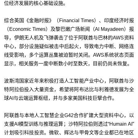
位经济发展的核心基础设施。
综合英国《金融时报》（Financial Times）、印度经济时报
（Economic Times）及黎巴嫩广场新闻（Al Mayadeen）报
导，伊朗无人机及飞弹袭击了位于阿联酋与巴林的AWS资料
中心，部分设施疑似被击中后起火，导致电力中断、网络连
线受影响，多个运算丛集被迫暂时关闭。AWS系统状态页面
显示，相关服务一度中断数小时至数天，目前仍尚未恢复。
波斯湾国家近年来积极打造人工智能产业中心，阿联酋与沙
特阿拉伯投入大量资金，希望将阿布达比与利雅德发展为全
球AI与云端运算枢纽，并与多家美国科技巨擘合作。
阿联酋与本地人工智慧企业G42合作扩建大型资料中心，以
支援AI模型训练与推理运算；沙特阿拉伯则透过“Humain AI”
计划吸引科技投资。微软、辉达与甲骨文等企业都已在地区