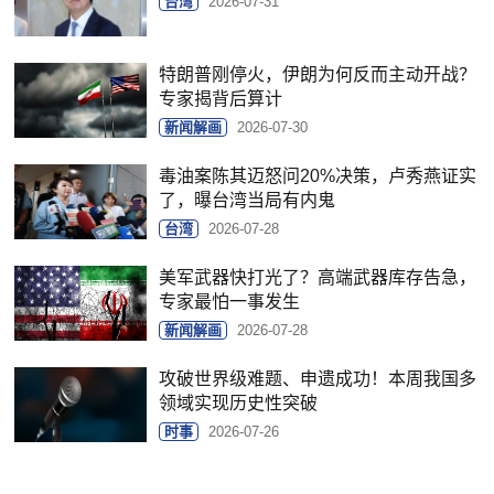
台湾
2026-07-31
特朗普刚停火，伊朗为何反而主动开战？
专家揭背后算计
新闻解画
2026-07-30
毒油案陈其迈怒问20%决策，卢秀燕证实
了，曝台湾当局有内鬼
台湾
2026-07-28
美军武器快打光了？高端武器库存告急，
专家最怕一事发生
新闻解画
2026-07-28
攻破世界级难题、申遗成功！本周我国多
领域实现历史性突破
时事
2026-07-26