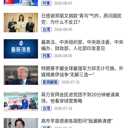
时事
2026-08-07
日感谢郑丽文捐款“青鸟”气炸，质问国民
党：为什么不反日？
台湾
2026-08-05
最高法、中央组织部、中央政法委、中央
编办、财政部、人社部印发意见
时事
2026-08-05
特朗普手握全球最强军力却无计可施，外
媒揭美伊战争“无解三选一”
新闻解画
2026-07-31
蒋万安拜会民进党团不到20分钟被请离
场，他看穿绿营策略
台湾
2026-07-31
高市早苗感谢各国慰问“独漏赖清德”