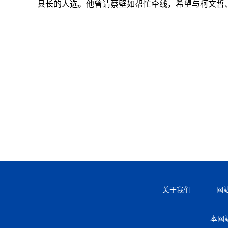
县长的人选。他曾请蔡壁如帮忙牵线，希望与柯文哲
关于我们
网
本网