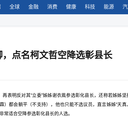
湾
全球
金融
消费
健康
科技
能源
汽
脚，点名柯文哲空降选彰县长
，再表明反对其“立委”姊姊谢衣鳯参选彰化县长，还称若姊姊坚
霖）都会躺平（不支持），他也只能不选议员，直言姊姊“天真
是非常适合空降参选彰化县长的人选。