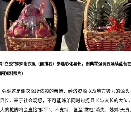
其“立委”姊姊谢衣鳯（前排右）参选彰化县长，谢典霖强调要延续蓝营
闻网资料照片）
”，强调这是谢衣鳯所依赖的亲情、经济资源以及地方势力的源头
县长，基于社会观感，不可能姊弟同时包揽县长与议长的大位，
的桩脚将会直接“躺平”、不支持，甚至“拔桩”消失，姊姊“天真