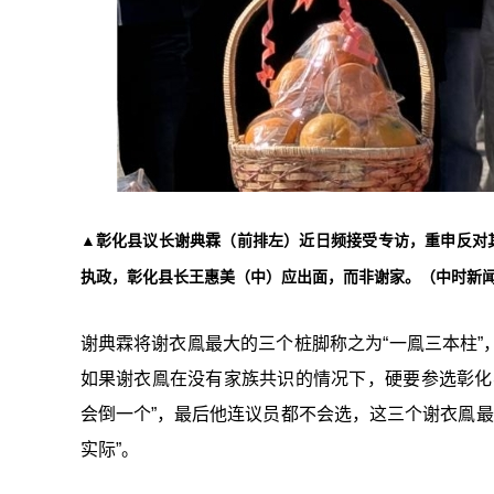
▲彰化县议长谢典霖（前排左）近日频接受专访，重申反对
执政，彰化县长王惠美（中）应出面，而非谢家。（中时新
谢典霖将谢衣鳯最大的三个桩脚称之为“一鳯三本柱
如果谢衣鳯在没有家族共识的情况下，硬要参选彰化
会倒一个”，最后他连议员都不会选，这三个谢衣鳯最大
实际”。