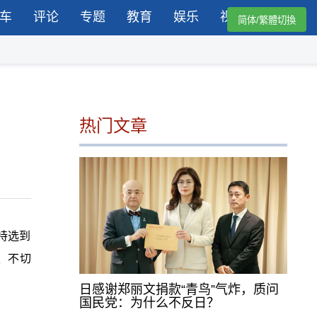
车
评论
专题
教育
娱乐
视频
简体/繁體切換
热门文章
持选到
、不切
日感谢郑丽文捐款“青鸟”气炸，质问
国民党：为什么不反日？