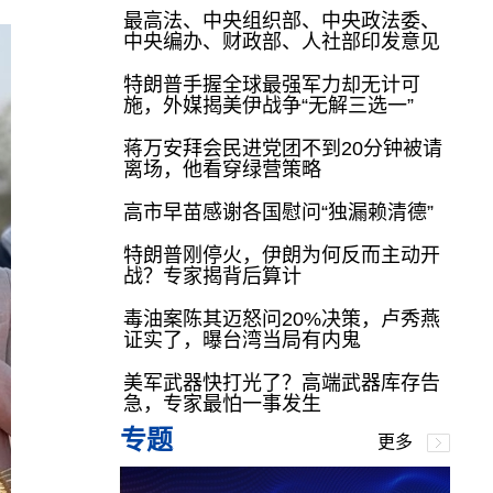
最高法、中央组织部、中央政法委、
中央编办、财政部、人社部印发意见
特朗普手握全球最强军力却无计可
施，外媒揭美伊战争“无解三选一”
蒋万安拜会民进党团不到20分钟被请
离场，他看穿绿营策略
高市早苗感谢各国慰问“独漏赖清德”
特朗普刚停火，伊朗为何反而主动开
战？专家揭背后算计
毒油案陈其迈怒问20%决策，卢秀燕
证实了，曝台湾当局有内鬼
美军武器快打光了？高端武器库存告
急，专家最怕一事发生
专题
更多