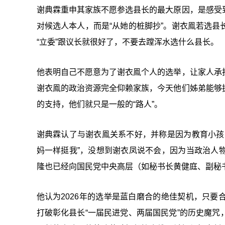
谢典霖重申其家族不愿参选县长的最大原因，是感受
对候选人本人，而是“从她的桩脚抄”。谢衣鳯若选
“立委”跟议长就很好了，不要去蹚浑水选什么县长。
他表明自己不愿意为了谢衣鳯个人的选举，让家人承
谢衣鳯的政治资源完全仰赖家族，今天他们姊弟能够
的支持，他们就只是一般的“路人”。
谢典霖认了与谢衣鳯关系不好，并称是因为教育小孩
妈一样挺我”，没想到谢衣凤说不会，因为当政治人
隆也已经向国民党中央高层（如秘书长黄健庭、副秘
他认为2026年的选举是蓝白磨合的绝佳契机，只
打破彰化县长“一届民进党、两届国民党”的历史魔