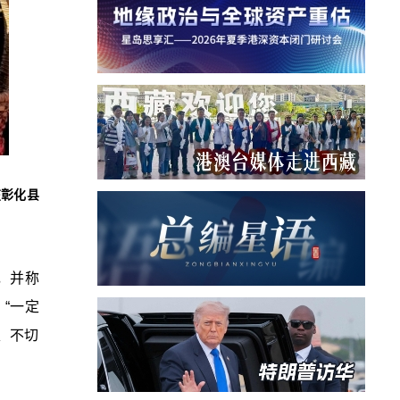
在彰化县
，并称
“一定
、不切