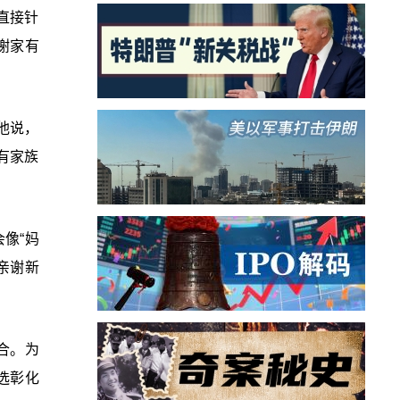
直接针
谢家有
他说，
有家族
像“妈
亲谢新
合。为
选彰化