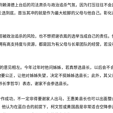
到赖清德上台后的司法肃杀与政治追杀气氛，因为打压往往不会
县长选到底，首当其冲的就是作为最大桩脚的父母与他自己。彰化
担被政治追杀的风险，也不想把谢衣鳯的选举当成自己的责任。
拥有高支持度与资源，都是因为有父母与长辈团队的经营，若没
的意见相左。今年过年时他问姊姊，若真想选县长，以后会不会
物要公正，让他对姊姊失望，决定不挺姊姊选县长；此外，其父
书长李哲华）表态，谢家不会参选县长。
要合作成功，不一定非得要谢家人出马，王惠美县长也可以出面整
咒，他认为在蓝白合的前提下，柯文哲或黄国昌是非常适合空降参