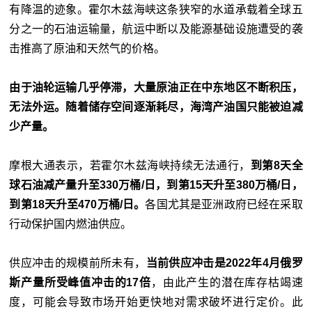
有降温的迹象。霍尔木兹海峡这条狭窄的水道承载着全球五
分之一的石油运输量，航运中断以及能源基础设施遭受的袭
击推高了原油和天然气的价格。
由于油轮运输几乎停滞，大量原油正在中东地区不断积压，
无法外运。随着储存空间逐渐耗尽，海湾产油国只能被迫减
少产量。
摩根大通表示，若霍尔木兹海峡持续无法通行，
到第8天全
球石油减产量升至330万桶/日，到第15天升至380万桶/日，
到第18天升至470万桶/日。
各国尤其是亚洲政府已经在采取
行动保护国内燃油供应。
供应冲击的规模前所未有，
当前供应冲击是2022年4月俄罗
斯产量所受峰值冲击的17倍
，由此产生的潜在库存枯竭速
度，可能会导致市场开始更快地对需求破坏进行定价。此