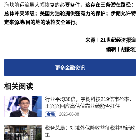
海峡航运流量大幅恢复的必要条件，
这存在三条潜在路径：
总体冲突降级；美国为油轮提供强有力的保护；伊朗允许特
定来源地/目的地的油轮安全通行。
来源︱21世纪经济报道
编辑︱胡影雅
更多
金融
资讯
相关阅读
行业平均38倍，宇树科技219倍市盈率，
王兴兴回应高估值靠业绩能否扛住
金融
2026-08-08
税务总局：对境外保险收益征税并非新政
策