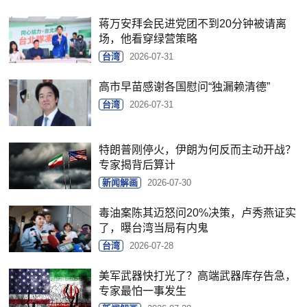
蒋万安拜会民进党团不到20分钟被请离
场，他看穿绿营策略
台湾
2026-07-31
高市早苗感谢各国慰问“独漏赖清德”
台湾
2026-07-31
特朗普刚停火，伊朗为何反而主动开战？
专家揭背后算计
新闻解画
2026-07-30
毒油案陈其迈怒问20%决策，卢秀燕证实
了，曝台湾当局有内鬼
台湾
2026-07-28
美军武器快打光了？高端武器库存告急，
专家最怕一事发生