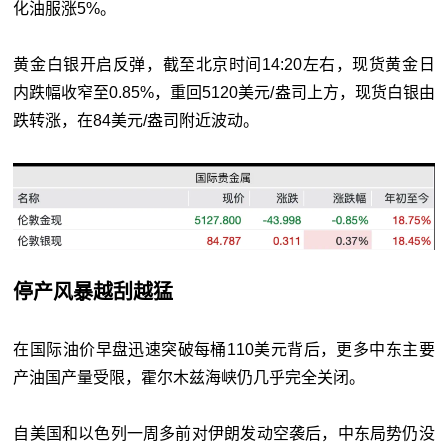
化油服涨5%。
黄金白银开启反弹，截至北京时间14:20左右，现货黄金日
内跌幅收窄至0.85%，重回5120美元/盎司上方，现货白银由
跌转涨，在84美元/盎司附近波动。
停产风暴越刮越猛
在国际油价早盘迅速突破每桶110美元背后，更多中东主要
产油国产量受限，霍尔木兹海峡仍几乎完全关闭。
自美国和以色列一周多前对伊朗发动空袭后，中东局势仍没