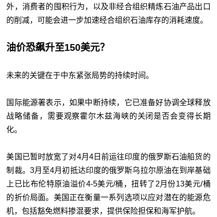
外，消费者的囤积行为，以及非经合组织精炼石油产品出口
的削减，可能会进一步加速经合组织石油库存的消耗速度。
油价恐飙升至150美元？
未来的关键在于中东紧张局势的持续时间。
国际能源署表示，如果中断持续，它已准备好协调全球释放
战略储备，需要观察霍尔木兹海峡的关闭是否会变得长期
化。
美国已暂时放宽了对4月4日前运往印度的俄罗斯石油船货的
制裁。3月至4月初抵达印度的俄罗斯乌拉尔原油在到岸基础
上已比布伦特原油溢价4-5美元/桶，扭转了2月份13美元/桶
的折价局面。美国正在衡量一系列选项以应对潜在的能源危
机，包括豁免燃料掺混要求，提供保险担保和海军护航。