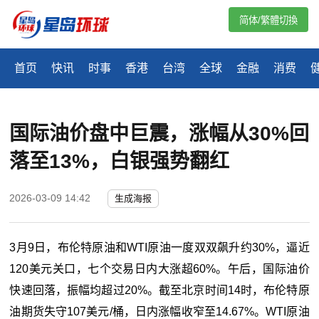
简体/繁體切換
首页
快讯
时事
香港
台湾
全球
金融
消费
国际油价盘中巨震，涨幅从30%回
落至13%，白银强势翻红
2026-03-09 14:42
生成海报
3月9日，布伦特原油和WTI原油一度双双飙升约30%，逼近
120美元关口，七个交易日内大涨超60%。午后，国际油价
快速回落，振幅均超过20%。截至北京时间14时，布伦特原
油期货失守107美元/桶，日内涨幅收窄至14.67%。WTI原油