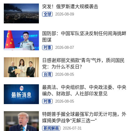
突发！俄罗斯遭大规模袭击
全球
2026-08-09
国防部：中国军队坚决反制任何闹海挑衅
图谋
时事
2026-08-07
日感谢郑丽文捐款“青鸟”气炸，质问国民
党：为什么不反日？
台湾
2026-08-05
最高法、中央组织部、中央政法委、中央
编办、财政部、人社部印发意见
时事
2026-08-05
特朗普手握全球最强军力却无计可施，外
媒揭美伊战争“无解三选一”
新闻解画
2026-07-31