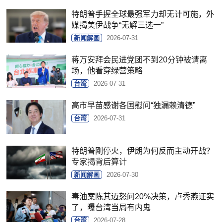
特朗普手握全球最强军力却无计可施，外
媒揭美伊战争“无解三选一”
新闻解画
2026-07-31
蒋万安拜会民进党团不到20分钟被请离
场，他看穿绿营策略
台湾
2026-07-31
高市早苗感谢各国慰问“独漏赖清德”
台湾
2026-07-31
特朗普刚停火，伊朗为何反而主动开战？
专家揭背后算计
新闻解画
2026-07-30
毒油案陈其迈怒问20%决策，卢秀燕证实
了，曝台湾当局有内鬼
台湾
2026-07-28