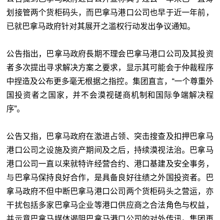
划接管两个货柜码头，而巴拿马港口公司也早于近⼀年前，
已就巴拿马政府针对其展开之滥权行动发出争议通知。
公告指出，巴拿马政府⻑期不理会巴拿马港口公司及其投资
者多次提出寻求解决⽅案之要求，显示其可能会于仲裁程序
中捏造及公布更多毫无根据之指控。集团直言，“⼀个尊重外
国投资者之国家，并不会漠视磋商机制和国际争端解决程
序”。
公告又指，巴拿马政府在激进占领、突击搜查及扣押巴拿马
港口公司之设施及资产期间及之后，持续漠视法治。巴拿马
港口公司⼀直以来就特许经营合约、港口基建及安全事务，
与巴拿马保持良好合作，是具备良好往绩之外国投资者。巴
拿马政府不但中断巴拿马港口公司两个货柜码头之营运，亦
干扰包括多家巴拿马企业等港口供应商之合法角色与权益，
并示意巴拿马媒体遏阻巴拿马港口公司的对外传讯。集团再