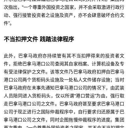
次指出，“⼀个尊重外国投资之国家，并不会采取激进行政行
动、强行接管投资者之设施及资产，亦不会肆意破坏合约文
件”。
不当扣押文件 践踏法律程序
此外，巴拿马政府亦持续管有其不当扣押得来的投资者文
件，拒绝巴拿马港口公司查阅其自家档案、计算机设备及专
有受法律保护之文件。该等文件乃巴拿马政府扣押自巴拿马
港口公司两个货柜码头设施及⼀处私⼈文件储存设施；当时
巴拿马政府在未事先通知巴拿马港口公司的情况下，由武装
⼈员陪同进入货柜码头，仅以所谓“港口营运”为由，强行取
走巴拿马港口公司之文件。巴拿马政府甚至要求巴拿马港口
公司于现正进行之国际仲裁程序中，自行要求归还原属于巴
拿马港口公司之文件，同时企图拖慢仲裁程序的进度。集团
再次重申，“⼀个尊重外国投资者之国家，并不会不当扣押文