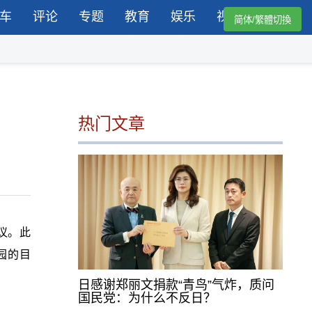
车
评论
专题
教育
娱乐
视频
简体/繁體切換
热门文章
议。此
园的目
日感谢郑丽文捐款“青鸟”气炸，质问
国民党：为什么不反日？