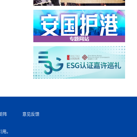
矩阵
意见反馈
引用。
返回顶部