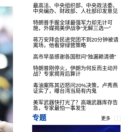
最高法、中央组织部、中央政法委、
中央编办、财政部、人社部印发意见
特朗普手握全球最强军力却无计可
施，外媒揭美伊战争“无解三选一”
蒋万安拜会民进党团不到20分钟被请
离场，他看穿绿营策略
高市早苗感谢各国慰问“独漏赖清德”
特朗普刚停火，伊朗为何反而主动开
战？专家揭背后算计
毒油案陈其迈怒问20%决策，卢秀燕
证实了，曝台湾当局有内鬼
美军武器快打光了？高端武器库存告
急，专家最怕一事发生
专题
更多