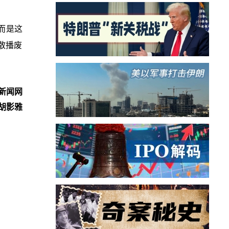
而是这
散播废
新闻网
胡影雅