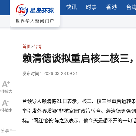
快讯
时事
香港
台
首页
>
台湾
赖清德谈拟重启核二核三，
发布时间：2026-03-23 09:31
台领导人赖清德21日表示，核二、核三具重启运转条
举引发外界质疑“非核家园”政策转弯。赖清德更强
标。“网红
馆长
”陈之汉表示，他今天最想不开的一句话