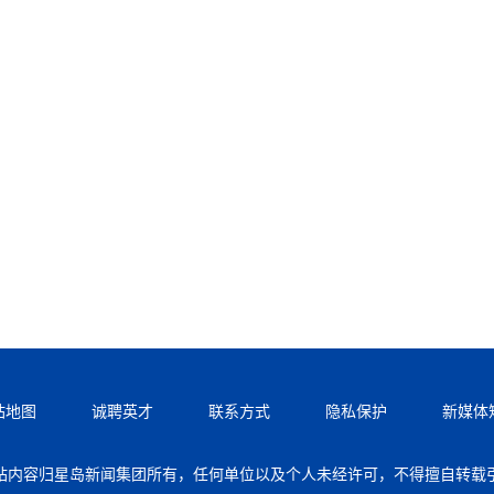
站地图
诚聘英才
联系方式
隐私保护
新媒体
站内容归星岛新闻集团所有，任何单位以及个人未经许可，不得擅自转载