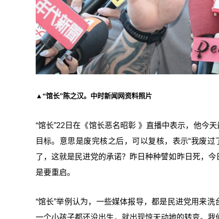
▲“馆长”陈之汉。中时新闻网资料照片
“
馆长
”22日在《馆长恶名昭彰 》直播中表示，他今
目标。意思是废完核之后，可以复核，表示“我废过
了，这就是民进党的承诺？昨日种种譬如昨日死，今
是要重启。
“
馆长
”举例认为，一些媒体报导，都是民进党用来洗
一个小孩子都还没出生，就出现惊天动地的转变。我