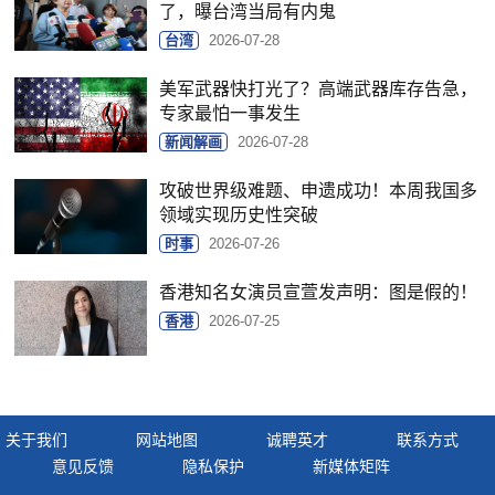
了，曝台湾当局有内鬼
台湾
2026-07-28
美军武器快打光了？高端武器库存告急，
专家最怕一事发生
新闻解画
2026-07-28
攻破世界级难题、申遗成功！本周我国多
领域实现历史性突破
时事
2026-07-26
香港知名女演员宣萱发声明：图是假的！
香港
2026-07-25
关于我们
网站地图
诚聘英才
联系方式
意见反馈
隐私保护
新媒体矩阵