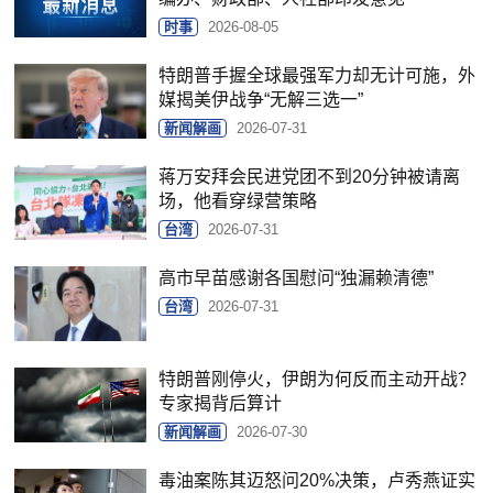
时事
2026-08-05
特朗普手握全球最强军力却无计可施，外
媒揭美伊战争“无解三选一”
新闻解画
2026-07-31
蒋万安拜会民进党团不到20分钟被请离
场，他看穿绿营策略
台湾
2026-07-31
高市早苗感谢各国慰问“独漏赖清德”
台湾
2026-07-31
特朗普刚停火，伊朗为何反而主动开战？
专家揭背后算计
新闻解画
2026-07-30
毒油案陈其迈怒问20%决策，卢秀燕证实