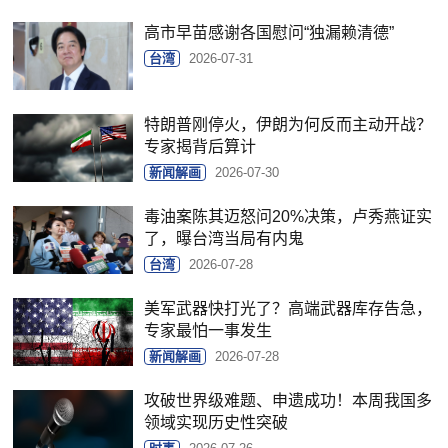
高市早苗感谢各国慰问“独漏赖清德”
台湾
2026-07-31
特朗普刚停火，伊朗为何反而主动开战？
专家揭背后算计
新闻解画
2026-07-30
毒油案陈其迈怒问20%决策，卢秀燕证实
了，曝台湾当局有内鬼
台湾
2026-07-28
美军武器快打光了？高端武器库存告急，
专家最怕一事发生
新闻解画
2026-07-28
攻破世界级难题、申遗成功！本周我国多
领域实现历史性突破