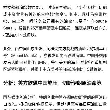
根据船舶追踪数据显示，封锁令生效后，至少有五艘与伊朗
或中资背景有关的船只挑战“禁令”。其中，悬挂马拉维旗
帜、由上海一间船务公司拥有的油轮“富星号”（Fortune
Star），载着约25万桶甲醇及中国船员，连夜从阿联酋向东
横越霍尔木兹海峡。
此外，由中国山东出发、同样受美方制裁的油轮“穆尔利基山
号”（Mount Murriki），亦被发现向西驶过海峡。中国外交部
发言人昨日对此作出回应，警告美方的海上封锁将严重加剧
区域紧张局势，并重申中方反对任何单边制裁与长臂管辖。
分析：美方欲逼中国施压 切断伊朗原油命脉
国际媒体普遍分析，特朗普此举旨在彻底切断伊朗的原油出
口收入。根据Kpler数据显示，伊朗4月至今每日原油出口量