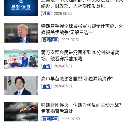
编办、财政部、人社部印发意见
时事
2026-08-05
特朗普手握全球最强军力却无计可施，外
媒揭美伊战争“无解三选一”
新闻解画
2026-07-31
蒋万安拜会民进党团不到20分钟被请离
场，他看穿绿营策略
台湾
2026-07-31
高市早苗感谢各国慰问“独漏赖清德”
台湾
2026-07-31
特朗普刚停火，伊朗为何反而主动开战？
专家揭背后算计
新闻解画
2026-07-30