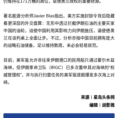
仍维持在171万桶的高位，是德黑兰政权的重要财源。
著名能源分析师Javier Blas指出，美方实施封锁令背后隐藏
着更深层的外交盘算：无形中透过拦截伊朗石油的主要买家
中国的油轮，迫使中国利用其影响力向伊朗施压，逼使德黑
兰在谈判桌上全面让步。不过，分析亦指中国目前拥有庞大
的战略石油储备，足以维持数周，未必会轻易就范。
目前，美军虽允许非往来伊朗港口的民用船只通过霍尔木兹
海峡，但伊朗革命卫队（IRGC）已多次重申其对海峡的“权
威管理权”，并与执行扫雷任务的美军驱逐舰爆发多次海上对
峙。
来源︱星岛头条网
编辑︱胡影雅