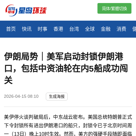
简体/繁體切換
首页
快讯
时事
香港
台湾
全球
金融
消费
伊朗局势｜美军启动封锁伊朗港
口，包括中资油轮在内5船成功闯
关
2026-04-15 08:10
生成海报
美伊停火谈判破局后，中东战云密布。美国总统特朗普正式
下令封锁所有进出伊朗港口的船只，封锁令已于北京时间周
一（13日）晚上10时生效。然而，美方的强硬手段随即面临