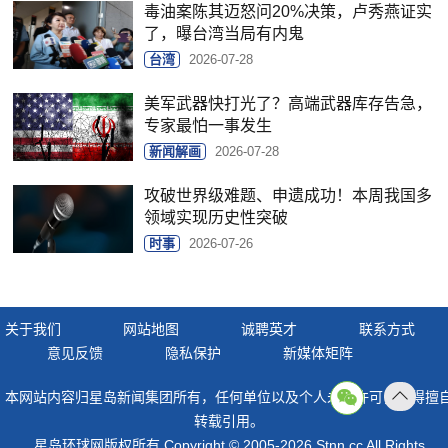
毒油案陈其迈怒问20%决策，卢秀燕证实
了，曝台湾当局有内鬼
台湾
2026-07-28
美军武器快打光了？高端武器库存告急，
专家最怕一事发生
新闻解画
2026-07-28
攻破世界级难题、申遗成功！本周我国多
领域实现历史性突破
时事
2026-07-26
关于我们
网站地图
诚聘英才
联系方式
意见反馈
隐私保护
新媒体矩阵
本网站内容归星岛新闻集团所有，任何单位以及个人未经许可，不得擅
返回
转载引用。
顶部
星岛环球网版权所有 Copyright © 2005-2026 Stnn.cc All Rights