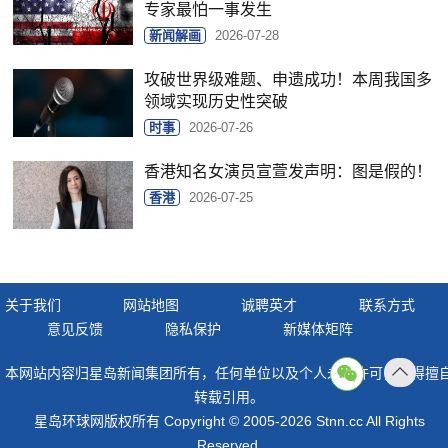
专家最怕一事发生
新闻解画
2026-07-28
攻破世界级难题、申遗成功！本周我国多
领域实现历史性突破
时事
2026-07-26
香港知名女演员宣萱发声明：图是假的！
香港
2026-07-25
关于我们
网站地图
诚聘英才
联系方式
意见反馈
隐私保护
新媒体矩阵
本网站内容归星岛新闻集团所有，任何单位以及个人未经许可，不得擅
返回
转载引用。
顶部
星岛环球网版权所有 Copyright © 2005-2026 Stnn.cc All Rights
Reserved.