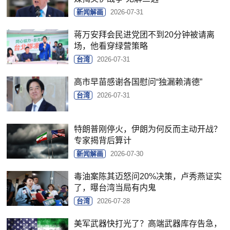
新闻解画
2026-07-31
蒋万安拜会民进党团不到20分钟被请离
场，他看穿绿营策略
台湾
2026-07-31
高市早苗感谢各国慰问“独漏赖清德”
台湾
2026-07-31
特朗普刚停火，伊朗为何反而主动开战？
专家揭背后算计
新闻解画
2026-07-30
毒油案陈其迈怒问20%决策，卢秀燕证实
了，曝台湾当局有内鬼
台湾
2026-07-28
美军武器快打光了？高端武器库存告急，