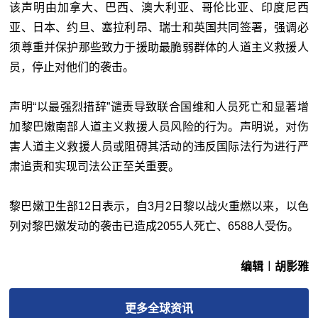
该声明由加拿大、巴西、澳大利亚、哥伦比亚、印度尼西
亚、日本、约旦、塞拉利昂、瑞士和英国共同签署，强调必
须尊重并保护那些致力于援助最脆弱群体的人道主义救援人
员，停止对他们的袭击。
声明“以最强烈措辞”谴责导致联合国维和人员死亡和显著增
加黎巴嫩南部人道主义救援人员风险的行为。声明说，对伤
害人道主义救援人员或阻碍其活动的违反国际法行为进行严
肃追责和实现司法公正至关重要。
黎巴嫩卫生部12日表示，自3月2日黎以战火重燃以来，以色
列对黎巴嫩发动的袭击已造成2055人死亡、6588人受伤。
编辑︱胡影雅
更多
全球
资讯