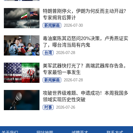
特朗普刚停火，伊朗为何反而主动开战？
专家揭背后算计
新闻解画
2026-07-30
毒油案陈其迈怒问20%决策，卢秀燕证实
了，曝台湾当局有内鬼
台湾
2026-07-28
美军武器快打光了？高端武器库存告急，
专家最怕一事发生
新闻解画
2026-07-28
攻破世界级难题、申遗成功！本周我国多
领域实现历史性突破
时事
2026-07-26
关于我们
网站地图
诚聘英才
联系方式