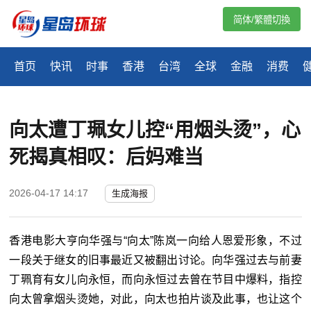
简体/繁體切換
首页
快讯
时事
香港
台湾
全球
金融
消费
向太遭丁珮女儿控“用烟头烫”，心
死揭真相叹：后妈难当
2026-04-17 14:17
生成海报
香港电影大亨向华强与
“向太”陈岚一向给人恩爱形象，不过
一段关于继女的旧事最近又被翻出讨论。向华强过去与前妻
丁珮育有女儿向永恒，而向永恒过去曾在节目中爆料，指控
向太曾拿烟头烫她，对此，向太也拍片谈及此事，也让这个