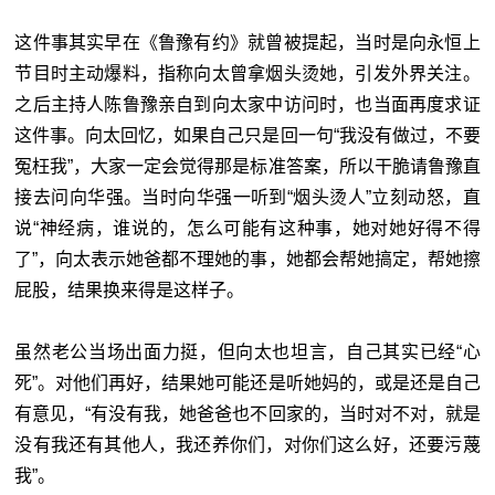
这件事其实早在《鲁豫有约》就曾被提起，当时是向永恒上
节目时主动爆料，指称向太曾拿烟头烫她，引发外界关注。
之后主持人陈鲁豫亲自到向太家中访问时，也当面再度求证
这件事。向太回忆，如果自己只是回一句“我没有做过，不要
冤枉我”，大家一定会觉得那是标准答案，所以干脆请鲁豫直
接去问向华强。当时向华强一听到“烟头烫人”立刻动怒，直
说“神经病，谁说的，怎么可能有这种事，她对她好得不得
了”，向太表示她爸都不理她的事，她都会帮她搞定，帮她擦
屁股，结果换来得是这样子。
虽然老公当场出面力挺，但向太也坦言，自己其实已经“心
死”。对他们再好，结果她可能还是听她妈的，或是还是自己
有意见，“有没有我，她爸爸也不回家的，当时对不对，就是
没有我还有其他人，我还养你们，对你们这么好，还要污蔑
我”。