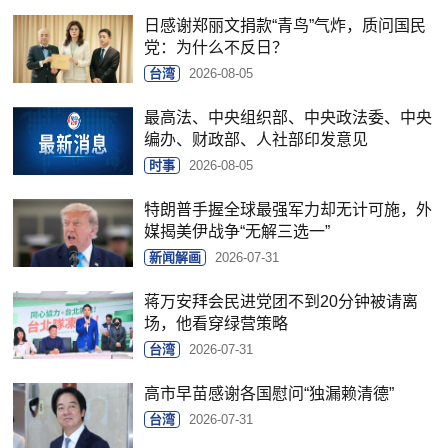
日感谢郑丽文捐款“青鸟”气炸，质问国民
党：为什么不反日？
台湾
2026-08-05
最高法、中央组织部、中央政法委、中央
编办、财政部、人社部印发意见
时事
2026-08-05
特朗普手握全球最强军力却无计可施，外
媒揭美伊战争“无解三选一”
新闻解画
2026-07-31
蒋万安拜会民进党团不到20分钟被请离
场，他看穿绿营策略
台湾
2026-07-31
高市早苗感谢各国慰问“独漏赖清德”
台湾
2026-07-31