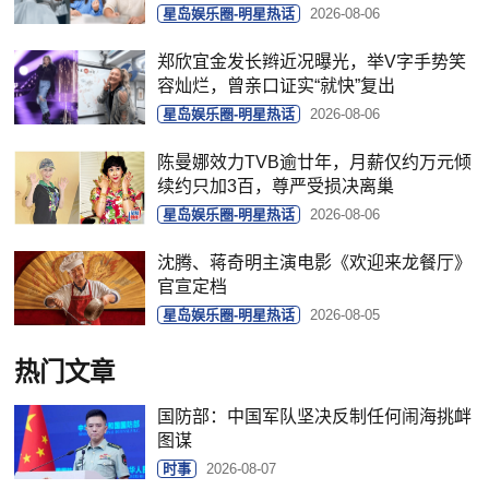
星岛娱乐圈-明星热话
2026-08-06
郑欣宜金发长辫近况曝光，举V字手势笑
容灿烂，曾亲口证实“就快”复出
星岛娱乐圈-明星热话
2026-08-06
陈曼娜效力TVB逾廿年，月薪仅约万元倾
续约只加3百，尊严受损决离巢
星岛娱乐圈-明星热话
2026-08-06
沈腾、蒋奇明主演电影《欢迎来龙餐厅》
官宣定档
星岛娱乐圈-明星热话
2026-08-05
热门文章
国防部：中国军队坚决反制任何闹海挑衅
图谋
时事
2026-08-07