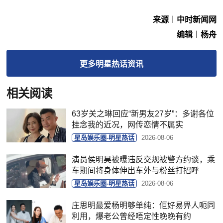
来源︱中时新闻网
编辑︱杨舟
更多
明星热话
资讯
相关阅读
63岁关之琳回应“新男友27岁”：多谢各位
挂念我的近况，网传恋情不属实
星岛娱乐圈-明星热话
2026-08-06
演员侯明昊被曝违反交规被警方约谈，乘
车期间将身体伸出车外与粉丝打招呼
星岛娱乐圈-明星热话
2026-08-06
庄思明最爱杨明够单纯：佢好易畀人呃同
利用，爆老公曾经唔定性晚晚有约