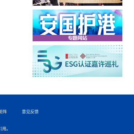
矩阵
意见反馈
引用。
返回顶部