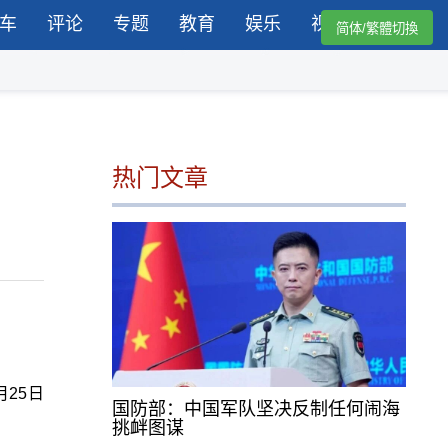
车
评论
专题
教育
娱乐
视频
简体/繁體切換
热门文章
月25日
国防部：中国军队坚决反制任何闹海
挑衅图谋