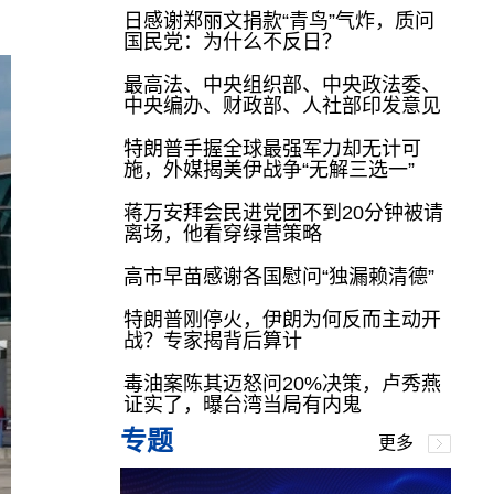
日感谢郑丽文捐款“青鸟”气炸，质问
国民党：为什么不反日？
最高法、中央组织部、中央政法委、
中央编办、财政部、人社部印发意见
特朗普手握全球最强军力却无计可
施，外媒揭美伊战争“无解三选一”
蒋万安拜会民进党团不到20分钟被请
离场，他看穿绿营策略
高市早苗感谢各国慰问“独漏赖清德”
特朗普刚停火，伊朗为何反而主动开
战？专家揭背后算计
毒油案陈其迈怒问20%决策，卢秀燕
证实了，曝台湾当局有内鬼
专题
更多