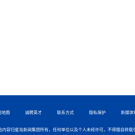
站地图
诚聘英才
联系方式
隐私保护
新媒体
站内容归星岛新闻集团所有，任何单位以及个人未经许可，不得擅自转载