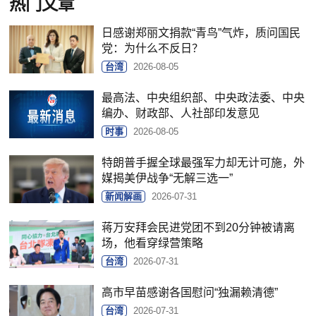
热门文章
日感谢郑丽文捐款“青鸟”气炸，质问国民
党：为什么不反日？
台湾
2026-08-05
最高法、中央组织部、中央政法委、中央
编办、财政部、人社部印发意见
时事
2026-08-05
特朗普手握全球最强军力却无计可施，外
媒揭美伊战争“无解三选一”
新闻解画
2026-07-31
蒋万安拜会民进党团不到20分钟被请离
场，他看穿绿营策略
台湾
2026-07-31
高市早苗感谢各国慰问“独漏赖清德”
台湾
2026-07-31