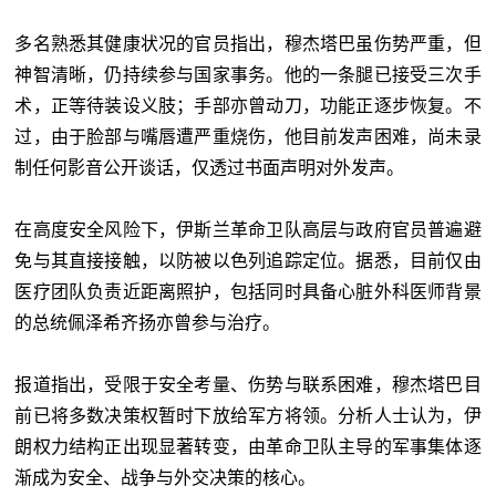
多名熟悉其健康状况的官员指出，穆杰塔巴虽伤势严重，但
神智清晰，仍持续参与国家事务。他的一条腿已接受三次手
术，正等待装设义肢；手部亦曾动刀，功能正逐步恢复。不
过，由于脸部与嘴唇遭严重烧伤，他目前发声困难，尚未录
制任何影音公开谈话，仅透过书面声明对外发声。
在高度安全风险下，伊斯兰革命卫队高层与政府官员普遍避
免与其直接接触，以防被以色列追踪定位。据悉，目前仅由
医疗团队负责近距离照护，包括同时具备心脏外科医师背景
的总统佩泽希齐扬亦曾参与治疗。
报道指出，受限于安全考量、伤势与联系困难，穆杰塔巴目
前已将多数决策权暂时下放给军方将领。分析人士认为，伊
朗权力结构正出现显著转变，由革命卫队主导的军事集体逐
渐成为安全、战争与外交决策的核心。