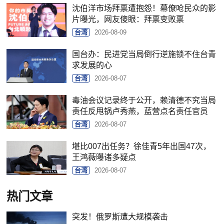
沈伯洋市场拜票遭抱怨！幕僚呛民众的影
片曝光，网友傻眼：拜票变败票
台湾
2026-08-09
国台办：民进党当局倒行逆施锁不住台青
求发展的心
台湾
2026-08-07
毒油会议记录终于公开，赖清德不究当局
责任反甩锅卢秀燕，蓝营点名责任官员
台湾
2026-08-07
堪比007出任务？徐佳青5年出国47次，
王鸿薇曝诸多疑点
台湾
2026-08-07
热门文章
突发！俄罗斯遭大规模袭击