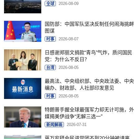
全球
2026-08-09
国防部：中国军队坚决反制任何闹海挑衅
图谋
时事
2026-08-07
日感谢郑丽文捐款“青鸟”气炸，质问国民
党：为什么不反日？
台湾
2026-08-05
最高法、中央组织部、中央政法委、中央
编办、财政部、人社部印发意见
时事
2026-08-05
特朗普手握全球最强军力却无计可施，外
媒揭美伊战争“无解三选一”
新闻解画
2026-07-31
蒋万安拜会民进党团不到20分钟被请离