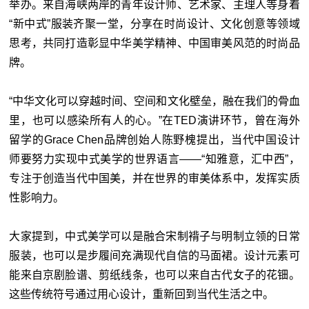
举办。来自海峡两岸的青年设计师、艺术家、主理人等身着
“新中式”服装齐聚一堂，分享在时尚设计、文化创意等领域
思考，共同打造彰显中华美学精神、中国审美风范的时尚品
牌。
“中华文化可以穿越时间、空间和文化壁垒，融在我们的骨血
里，也可以感染所有人的心。”在TED演讲环节，曾在海外
留学的Grace Chen品牌创始人陈野槐提出，当代中国设计
师要努力实现中式美学的世界语言——“知雅意，汇中西”，
专注于创造当代中国美，并在世界的审美体系中，发挥实质
性影响力。
大家提到，中式美学可以是融合宋制褙子与明制立领的日常
服装，也可以是步履间充满现代自信的马面裙。设计元素可
能来自京剧脸谱、剪纸线条，也可以来自古代女子的花钿。
这些传统符号通过用心设计，重新回到当代生活之中。