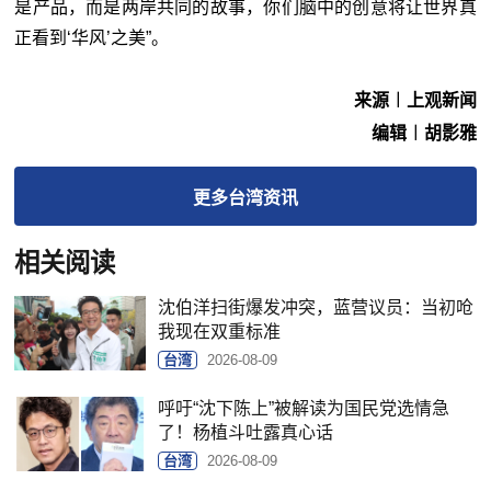
是产品，而是两岸共同的故事，你们脑中的创意将让世界真
正看到‘华风’之美”。
来源︱上观新闻
编辑︱胡影雅
更多
台湾
资讯
相关阅读
沈伯洋扫街爆发冲突，蓝营议员：当初呛
我现在双重标准
台湾
2026-08-09
呼吁“沈下陈上”被解读为国民党选情急
了！杨植斗吐露真心话
台湾
2026-08-09