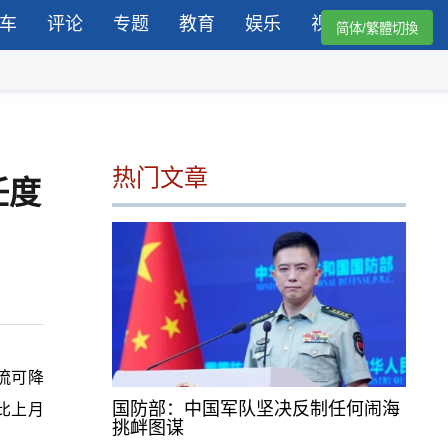
车
评论
专题
教育
娱乐
视频
简体/繁體切換
热门文章
任度
流可降
国防部：中国军队坚决反制任何闹海
比上月
挑衅图谋