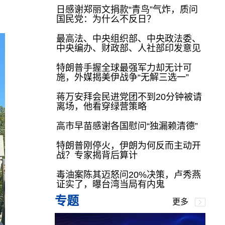
日感谢郑丽文捐款“青鸟”气炸，质问
国民党：为什么不反日？
最高法、中央组织部、中央政法委、
中央编办、财政部、人社部印发意见
特朗普手握全球最强军力却无计可
施，外媒揭美伊战争“无解三选一”
蒋万安拜会民进党团不到20分钟被请
离场，他看穿绿营策略
高市早苗感谢各国慰问“独漏赖清德”
特朗普刚停火，伊朗为何反而主动开
战？专家揭背后算计
毒油案陈其迈怒问20%决策，卢秀燕
证实了，曝台湾当局有内鬼
专题
更多