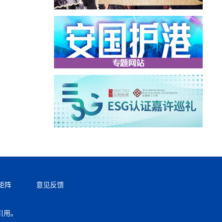
矩阵
意见反馈
引用。
返回顶部