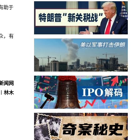
有助于
众，有
新闻网
︱林木