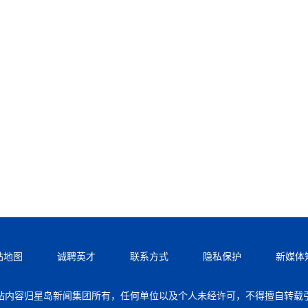
站地图
诚聘英才
联系方式
隐私保护
新媒体
站内容归星岛新闻集团所有，任何单位以及个人未经许可，不得擅自转载