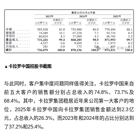
▲卡拉罗中国招股书截图
与此同时，客户集中度问题同样值得关注，卡拉罗中国来自
前五大客户的销售额分别占总收入的74.8%、73.7%及
68.4%。其中，卡拉罗集团稳居近年来公司第一大客户的地
位，2025年卡拉罗中国向卡拉罗集团销售金额达到2.3亿
元，占总收入的26.3%，而2023年和2024年的占比分别达到
了37.2%和25.4%。