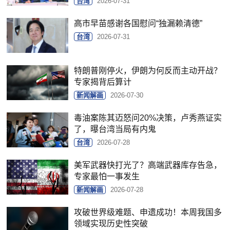
台湾
2026-07-31
高市早苗感谢各国慰问“独漏赖清德”
台湾
2026-07-31
特朗普刚停火，伊朗为何反而主动开战？
专家揭背后算计
新闻解画
2026-07-30
毒油案陈其迈怒问20%决策，卢秀燕证实
了，曝台湾当局有内鬼
台湾
2026-07-28
美军武器快打光了？高端武器库存告急，
专家最怕一事发生
新闻解画
2026-07-28
攻破世界级难题、申遗成功！本周我国多
领域实现历史性突破