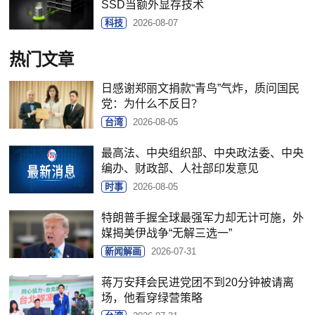
SSD当额外显存技术
科技
2026-08-07
热门文章
日感谢郑丽文捐款“青鸟”气炸，质问国民
党：为什么不反日？
台湾
2026-08-05
最高法、中央组织部、中央政法委、中央
编办、财政部、人社部印发意见
时事
2026-08-05
特朗普手握全球最强军力却无计可施，外
媒揭美伊战争“无解三选一”
新闻解画
2026-07-31
蒋万安拜会民进党团不到20分钟被请离
场，他看穿绿营策略