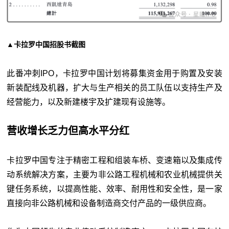
▲卡拉罗中国招股书截图
此番冲刺IPO，卡拉罗中国计划将募集资金用于购置及安装
新装配线及机器，扩大与生产相关的员工队伍以支持生产及
经营能力，以及新建楼宇及扩建现有设施等。
营收增长乏力但高水平分红
卡拉罗中国专注于精密工程和组装车桥、变速箱以及集成传
动系统解决方案，主要为非公路工程机械和农业机械提供关
键任务系统，以提高性能、效率、耐用性和安全性，是一家
直接向非公路机械和设备制造商交付产品的一级供应商。