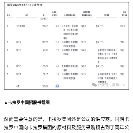
▲卡拉罗中国招股书截图
然而需要注意的是，卡拉罗集团还是公司的供应商。同期卡
拉罗中国向卡拉罗集团的原材料及服务采购额占到了同年公