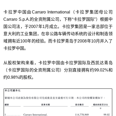
卡拉罗中国由Carraro International（卡拉罗集团母公司
Carraro S.p.A.的全资附属公司，下称“卡拉罗国际”）根据中
国公司法，于2007年1月成立。卡拉罗集团是一家总部位于
意大利的工业集团，在非公路车辆传动系统的设计和制造领
域拥有近100年的经验。而卡拉罗青岛于2008年10月并入了
卡拉罗中国。
从股权架构来看，卡拉罗中国由卡拉罗国际及西凯达青岛
（卡拉罗国际的全资附属公司）分别直接拥有约99.02%和
约0.98%的股权。