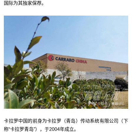
国际为其独家保荐。
卡拉罗中国的前身为卡拉罗（青岛）传动系统有限公司（下
称“卡拉罗青岛”），于2004年成立。