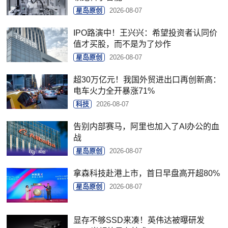
星岛原创
2026-08-07
IPO路演中！王兴兴：希望投资者认同价
值才买股，而不是为了炒作
星岛原创
2026-08-07
超30万亿元！我国外贸进出口再创新高：
电车火力全开暴涨71%
科技
2026-08-07
告别内部赛马，阿里也加入了AI办公的血
战
星岛原创
2026-08-07
拿森科技赴港上市，首日早盘高开超80%
星岛原创
2026-08-07
显存不够SSD来凑！英伟达被曝研发