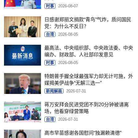
时事
2026-08-07
日感谢郑丽文捐款“青鸟”气炸，质问国民
党：为什么不反日？
台湾
2026-08-05
最高法、中央组织部、中央政法委、中央
编办、财政部、人社部印发意见
时事
2026-08-05
特朗普手握全球最强军力却无计可施，外
媒揭美伊战争“无解三选一”
新闻解画
2026-07-31
蒋万安拜会民进党团不到20分钟被请离
场，他看穿绿营策略
台湾
2026-07-31
高市早苗感谢各国慰问“独漏赖清德”