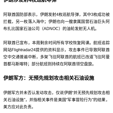
阿联酋国防部表示，伊朗发射4枚巡航导弹，其中3枚成功被
拦截，另一枚落入海中；伊朗也向一艘隶属国营石油巨头阿
布扎比国家石油公司（ADNOC）的油轮发射无人机。
阿联酋已宣布，本周剩余时间所有学校恢复网课。航班追踪
网站Flightradar24提供的资料显示，攻击事件已导致阿联酋
空中交通普遍中断，多架飞往阿联酋的航班已改道飞往阿曼
首都马斯喀特；部分航班则持续在阿联酋领空盘旋。
伊朗军方：无预先规划攻击相关石油设施
伊朗军方并未否认发动攻击，仅说伊朗“并无预先规划攻击相
关石油设施”，并指相关事件是美国“军事冒险行为”的结果，
美方应对此负责。