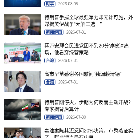
时事
2026-08-05
特朗普手握全球最强军力却无计可施，外
媒揭美伊战争“无解三选一”
新闻解画
2026-07-31
蒋万安拜会民进党团不到20分钟被请离
场，他看穿绿营策略
台湾
2026-07-31
高市早苗感谢各国慰问“独漏赖清德”
台湾
2026-07-31
特朗普刚停火，伊朗为何反而主动开战？
专家揭背后算计
新闻解画
2026-07-30
毒油案陈其迈怒问20%决策，卢秀燕证实
了，曝台湾当局有内鬼