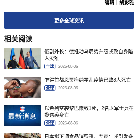
编辑︱胡影雅
更多
全球
资讯
相关阅读
俄副外长：德推动乌局势升级或致自身陷
入灾难
全球
2026-08-06
乍得首都恩贾梅纳霍乱疫情已致8人死亡
全球
2026-08-06
以色列空袭黎巴嫩致1死，2名以军士兵在
黎遇袭身亡
全球
2026-08-06
日本拟下调食品消费税，专家：或引发多