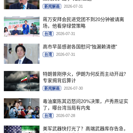
新闻解画
2026-07-31
蒋万安拜会民进党团不到20分钟被请离
场，他看穿绿营策略
台湾
2026-07-31
高市早苗感谢各国慰问“独漏赖清德”
台湾
2026-07-31
特朗普刚停火，伊朗为何反而主动开战？
专家揭背后算计
新闻解画
2026-07-30
毒油案陈其迈怒问20%决策，卢秀燕证实
了，曝台湾当局有内鬼
台湾
2026-07-28
美军武器快打光了？高端武器库存告急，