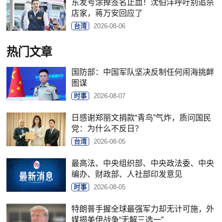
东发号涂掉签名止血！沈伯洋呼吁别追杀
店家，蒋万安回应了
台湾
2026-08-06
热门文章
国防部：中国军队坚决反制任何闹海挑衅
图谋
时事
2026-08-07
日感谢郑丽文捐款“青鸟”气炸，质问国民
党：为什么不反日？
台湾
2026-08-05
最高法、中央组织部、中央政法委、中央
编办、财政部、人社部印发意见
时事
2026-08-05
特朗普手握全球最强军力却无计可施，外
媒揭美伊战争“无解三选一”