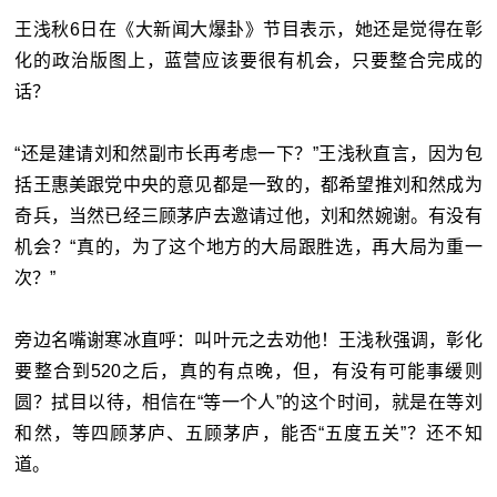
王浅秋6日在《大新闻大爆卦》节目表示，她还是觉得在彰
化的政治版图上，蓝营应该要很有机会，只要整合完成的
话？
“还是建请刘和然副市长再考虑一下？”王浅秋直言，因为包
括王惠美跟党中央的意见都是一致的，都希望推刘和然成为
奇兵，当然已经三顾茅庐去邀请过他，刘和然婉谢。有没有
机会？“真的，为了这个地方的大局跟胜选，再大局为重一
次？”
旁边名嘴谢寒冰直呼：叫叶元之去劝他！王浅秋强调，彰化
要整合到520之后，真的有点晚，但，有没有可能事缓则
圆？拭目以待，相信在“等一个人”的这个时间，就是在等刘
和然，等四顾茅庐、五顾茅庐，能否“五度五关”？还不知
道。