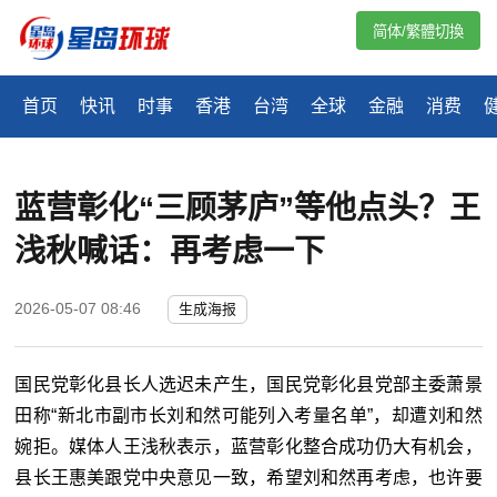
简体/繁體切換
首页
快讯
时事
香港
台湾
全球
金融
消费
蓝营彰化“三顾茅庐”等他点头？王
浅秋喊话：再考虑一下
2026-05-07 08:46
生成海报
国民党彰化县长人选迟未产生，国民党彰化县党部主委萧景
田称“新北市副市长刘和然可能列入考量名单”，却遭刘和然
婉拒。媒体人王浅秋表示，蓝营彰化整合成功仍大有机会，
县长王惠美跟党中央意见一致，希望刘和然再考虑，也许要