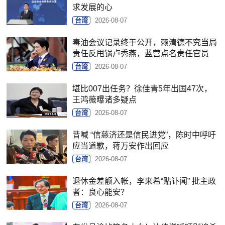
求发展的心
台湾
2026-08-07
毒油会议记录终于公开，赖清德不究当局
责任反甩锅卢秀燕，蓝营点名责任官员
台湾
2026-08-07
堪比007出任务？徐佳青5年出国47次，
王鸿薇曝诸多疑点
台湾
2026-08-07
昔喊 “信慈济还是信民进党”，陈时中呼吁
应当道歉，蒋万安作出回应
台湾
2026-08-07
退休金差额入帐，李来希“贴讣闻” 批主政
者：良心能安？
台湾
2026-08-07