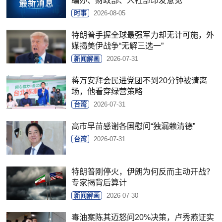
编办、财政部、人社部印发意见
时事
2026-08-05
特朗普手握全球最强军力却无计可施，外
媒揭美伊战争“无解三选一”
新闻解画
2026-07-31
蒋万安拜会民进党团不到20分钟被请离
场，他看穿绿营策略
台湾
2026-07-31
高市早苗感谢各国慰问“独漏赖清德”
台湾
2026-07-31
特朗普刚停火，伊朗为何反而主动开战？
专家揭背后算计
新闻解画
2026-07-30
毒油案陈其迈怒问20%决策，卢秀燕证实