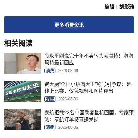
编辑︱胡影雅
更多
消费
资讯
相关阅读
段永平刚说完十年不卖转头就减持！泡泡
玛特最新回应
消费
2026-08-06
费大厨“全国小炒肉大王”称号引争议：是
线上比赛，仅凭视频和图片评出
消费
2026-08-06
泰航拒载22名中国乘客登机回国，专家预
测：泰航订单将直接受损
消费
2026-08-06