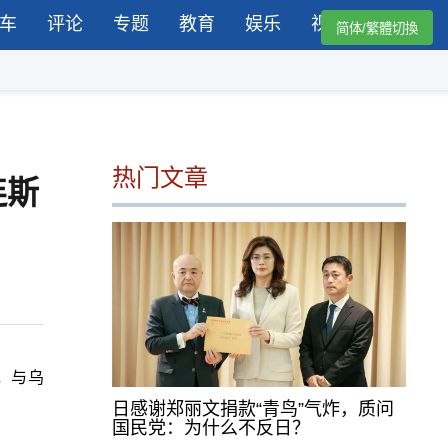
车
评论
专题
教育
娱乐
视频
简体/繁體切換
热门文章
连斯
，与乌
日感谢郑丽文捐款“青鸟”气炸，质问
国民党：为什么不反日？