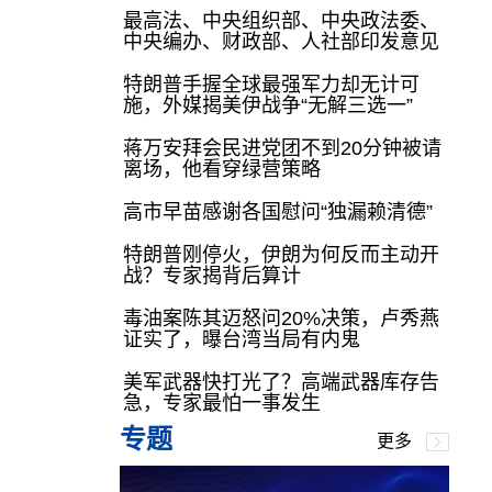
最高法、中央组织部、中央政法委、
中央编办、财政部、人社部印发意见
特朗普手握全球最强军力却无计可
施，外媒揭美伊战争“无解三选一”
蒋万安拜会民进党团不到20分钟被请
离场，他看穿绿营策略
高市早苗感谢各国慰问“独漏赖清德”
特朗普刚停火，伊朗为何反而主动开
战？专家揭背后算计
毒油案陈其迈怒问20%决策，卢秀燕
证实了，曝台湾当局有内鬼
美军武器快打光了？高端武器库存告
急，专家最怕一事发生
专题
更多