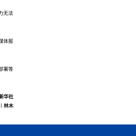
力无法
媒体报
部署等
新华社
︱林木