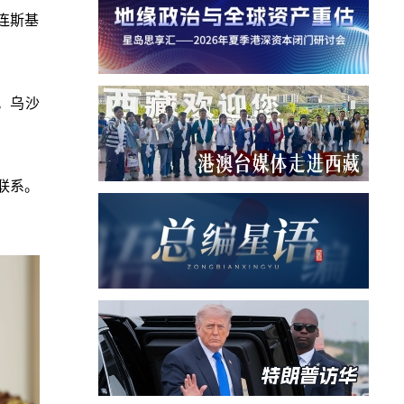
连斯基
。乌沙
联系。