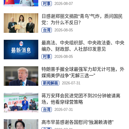
时事
2026-08-07
日感谢郑丽文捐款“青鸟”气炸，质问国民
党：为什么不反日？
台湾
2026-08-05
最高法、中央组织部、中央政法委、中央
编办、财政部、人社部印发意见
时事
2026-08-05
特朗普手握全球最强军力却无计可施，外
媒揭美伊战争“无解三选一”
新闻解画
2026-07-31
蒋万安拜会民进党团不到20分钟被请离
场，他看穿绿营策略
台湾
2026-07-31
高市早苗感谢各国慰问“独漏赖清德”