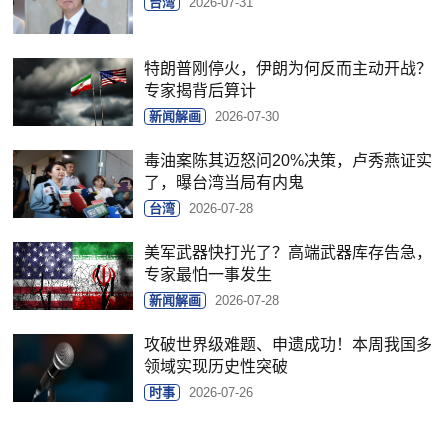
台湾
2026-07-31
特朗普刚停火，伊朗为何反而主动开战？
专家揭背后算计
新闻解画
2026-07-30
毒油案陈其迈怒问20%决策，卢秀燕证实
了，曝台湾当局有内鬼
台湾
2026-07-28
美军武器快打光了？高端武器库存告急，
专家最怕一事发生
新闻解画
2026-07-28
攻破世界级难题、申遗成功！本周我国多
领域实现历史性突破
时事
2026-07-26