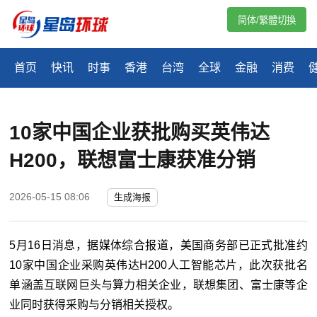
简体/繁體切換
首页
快讯
时事
香港
台湾
全球
金融
消费
10家中国企业获批购买英伟达
H200，联想富士康获准分销
2026-05-15 08:06
生成海报
5月16日消息，据媒体综合报道，美国商务部已正式批准约
10家中国企业采购英伟达H200人工智能芯片，此次获批名
单涵盖互联网巨头与算力相关企业，联想集团、富士康等企
业同时获得采购与分销相关授权。