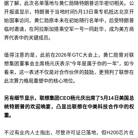
据了解，此次名单落地与黄仁勋随特朗普访华密切相关。公
开报道显示，特朗普于当地时间5月13日乘专机抵达北京开
始国事访问，黄仁勋原本未在初始随行名单中，后受特朗普
临时邀请，在阿拉斯加搭乘空军一号一同赴华，成为美方商
界代表中的关键成员。
值得注意的是，此前在2026年GTC大会上，黄仁勋曾对联
想集团董事会主席杨元庆表示“今年是属于你的一年”，如今
看来，这一表述不仅是对合作伙伴的鼓励，更预判了联想在
此次算力格局重塑中的核心地位。
另有细节显示，联想集团CEO杨元庆出席了5月14日美国总
统特朗普的欢迎晚宴，凸显出联想在中美科技合作中的权
重。
不过有业内人士指出，尽管许可证已落地，但H200芯片在