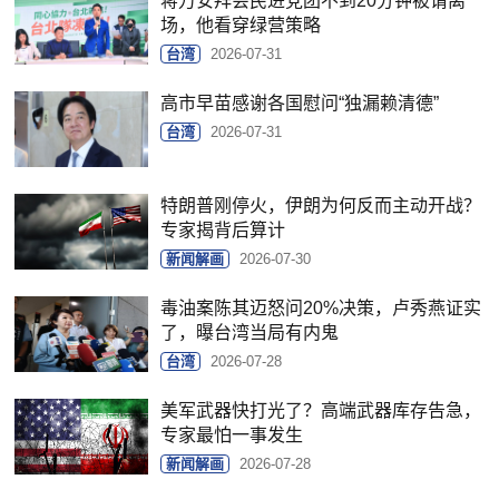
蒋万安拜会民进党团不到20分钟被请离
场，他看穿绿营策略
台湾
2026-07-31
高市早苗感谢各国慰问“独漏赖清德”
台湾
2026-07-31
特朗普刚停火，伊朗为何反而主动开战？
专家揭背后算计
新闻解画
2026-07-30
毒油案陈其迈怒问20%决策，卢秀燕证实
了，曝台湾当局有内鬼
台湾
2026-07-28
美军武器快打光了？高端武器库存告急，
专家最怕一事发生
新闻解画
2026-07-28