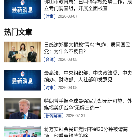
佛山市教育局：已叫停学校招聘工作，成
立专门调查组，开展全面核查
时事
2026-08-07
热门文章
日感谢郑丽文捐款“青鸟”气炸，质问国民
党：为什么不反日？
台湾
2026-08-05
最高法、中央组织部、中央政法委、中央
编办、财政部、人社部印发意见
时事
2026-08-05
特朗普手握全球最强军力却无计可施，外
媒揭美伊战争“无解三选一”
新闻解画
2026-07-31
蒋万安拜会民进党团不到20分钟被请离
场，他看穿绿营策略