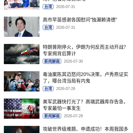
台湾
2026-07-31
高市早苗感谢各国慰问“独漏赖清德”
台湾
2026-07-31
特朗普刚停火，伊朗为何反而主动开战？
专家揭背后算计
新闻解画
2026-07-30
毒油案陈其迈怒问20%决策，卢秀燕证实
了，曝台湾当局有内鬼
台湾
2026-07-28
美军武器快打光了？高端武器库存告急，
专家最怕一事发生
新闻解画
2026-07-28
攻破世界级难题、申遗成功！本周我国多