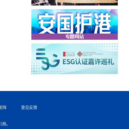
矩阵
意见反馈
引用。
返回顶部