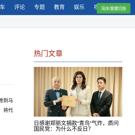
车
评论
专题
教育
娱乐
视频
简体/繁體切換
热门文章
虑到马
，将代
日感谢郑丽文捐款“青鸟”气炸，质问
国民党：为什么不反日？