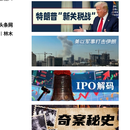
头条网
︱林木