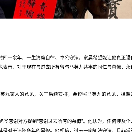
湾四十余年，一生清廉自律、奉公守法，家属希望能让他真正退
也表示，对于现在与过去所有曾与马英九共事的同仁与幕僚，永
马英九家人的意见，关于后续安排，会遵照马英九的意见，择期
旭岑感谢对方提到“感谢过去所有的幕僚”。他认为，任何涉及个
其是对于追随多年的幕僚。他相信，过去一向知法守法、且非常