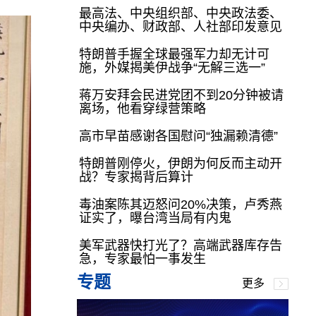
最高法、中央组织部、中央政法委、
中央编办、财政部、人社部印发意见
特朗普手握全球最强军力却无计可
施，外媒揭美伊战争“无解三选一”
蒋万安拜会民进党团不到20分钟被请
离场，他看穿绿营策略
高市早苗感谢各国慰问“独漏赖清德”
特朗普刚停火，伊朗为何反而主动开
战？专家揭背后算计
毒油案陈其迈怒问20%决策，卢秀燕
证实了，曝台湾当局有内鬼
美军武器快打光了？高端武器库存告
急，专家最怕一事发生
专题
更多