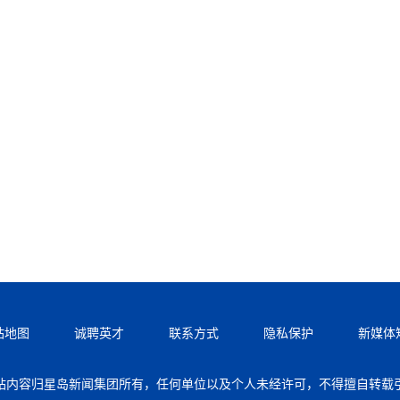
站地图
诚聘英才
联系方式
隐私保护
新媒体
站内容归星岛新闻集团所有，任何单位以及个人未经许可，不得擅自转载