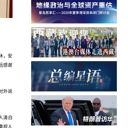
休，安
远感谢
对外说
人清白
重视人