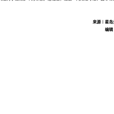
来源︱星岛
编辑