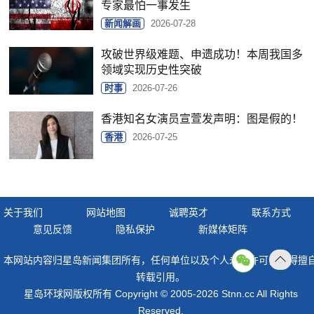
专家最怕一事发生
新闻解画
2026-07-28
攻破世界级难题、申遗成功！本周我国多
领域实现历史性突破
时事
2026-07-26
香港知名女演员宣萱发声明：图是假的！
香港
2026-07-25
关于我们
网站地图
诚聘英才
联系方式
意见反馈
隐私保护
新媒体矩阵
本网站内容归星岛新闻集团所有，任何单位以及个人未经许可，不得擅
返回
转载引用。
顶部
星岛环球网版权所有 Copyright © 2005-2026 Stnn.cc All Rights
Reserved.