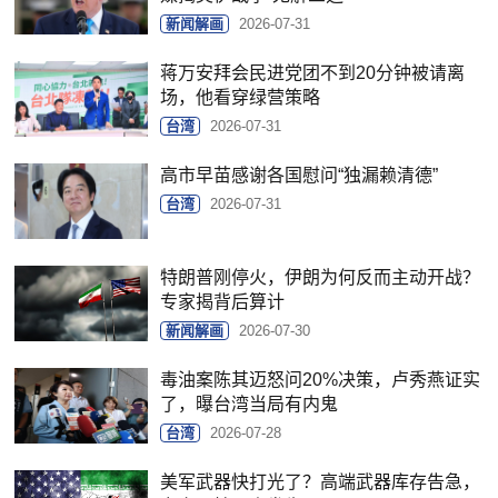
新闻解画
2026-07-31
蒋万安拜会民进党团不到20分钟被请离
场，他看穿绿营策略
台湾
2026-07-31
高市早苗感谢各国慰问“独漏赖清德”
台湾
2026-07-31
特朗普刚停火，伊朗为何反而主动开战？
专家揭背后算计
新闻解画
2026-07-30
毒油案陈其迈怒问20%决策，卢秀燕证实
了，曝台湾当局有内鬼
台湾
2026-07-28
美军武器快打光了？高端武器库存告急，