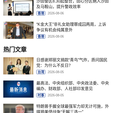
沙田警区8.30起整合，田心分区纳入沙田
及马鞍山，提升警政效率
香港
2026-08-06
“K金大王”非礼女助理罪成囚两周，上诉
争议有机会纯属意外
香港
2026-08-06
热门文章
日感谢郑丽文捐款“青鸟”气炸，质问国民
党：为什么不反日？
台湾
2026-08-05
最高法、中央组织部、中央政法委、中央
编办、财政部、人社部印发意见
时事
2026-08-05
特朗普手握全球最强军力却无计可施，外
媒揭美伊战争“无解三选一”