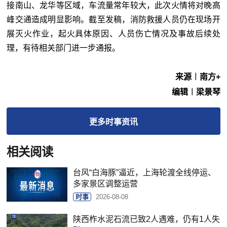
接南山、龙华等区域，车流量常年较大，此次火情将对晚高
峰交通造成明显影响。截至发稿，消防救援人员仍在现场开
展灭火作业，起火具体原因、人员伤亡情况及事故后续处
理，有待相关部门进一步通报。
来源︱南方+
编辑︱梁景琴
更多
时事
资讯
相关阅读
台风“白海豚”逼近，上海轮渡全线停运、
多家景区调整运营
时事
2026-08-08
陕西柞水泥石流已致2人遇难，仍有1人失