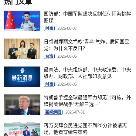
热门文章
国防部：中国军队坚决反制任何闹海挑衅
图谋
时事
2026-08-07
日感谢郑丽文捐款“青鸟”气炸，质问国民
党：为什么不反日？
台湾
2026-08-05
最高法、中央组织部、中央政法委、中央
编办、财政部、人社部印发意见
时事
2026-08-05
特朗普手握全球最强军力却无计可施，外
媒揭美伊战争“无解三选一”
新闻解画
2026-07-31
蒋万安拜会民进党团不到20分钟被请离
场，他看穿绿营策略