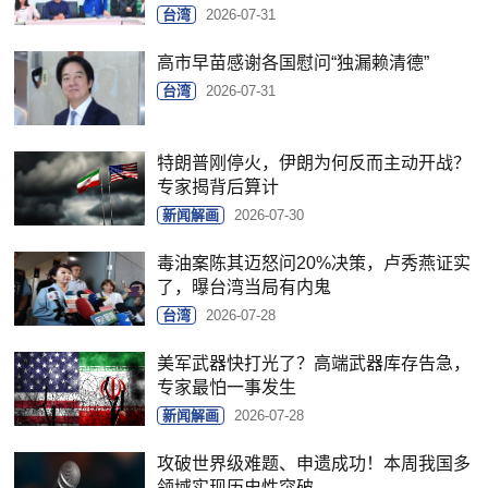
台湾
2026-07-31
高市早苗感谢各国慰问“独漏赖清德”
台湾
2026-07-31
特朗普刚停火，伊朗为何反而主动开战？
专家揭背后算计
新闻解画
2026-07-30
毒油案陈其迈怒问20%决策，卢秀燕证实
了，曝台湾当局有内鬼
台湾
2026-07-28
美军武器快打光了？高端武器库存告急，
专家最怕一事发生
新闻解画
2026-07-28
攻破世界级难题、申遗成功！本周我国多
领域实现历史性突破