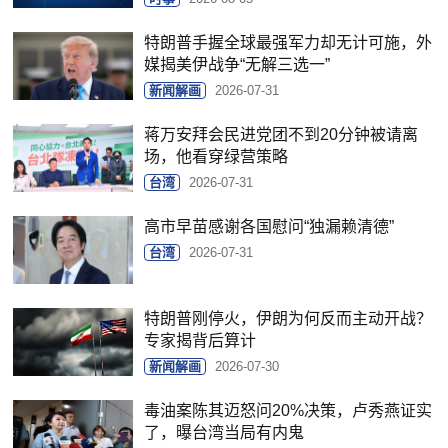
特朗普手握全球最强军力却无计可施，外
媒揭美伊战争“无解三选一”
新闻解画
2026-07-31
蒋万安拜会民进党团不到20分钟被请离
场，他看穿绿营策略
台湾
2026-07-31
高市早苗感谢各国慰问“独漏赖清德”
台湾
2026-07-31
特朗普刚停火，伊朗为何反而主动开战？
专家揭背后算计
新闻解画
2026-07-30
毒油案陈其迈怒问20%决策，卢秀燕证实
了，曝台湾当局有内鬼