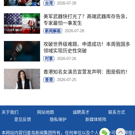
台湾
2026-07-28
美军武器快打光了？高端武器库存告急，
专家最怕一事发生
新闻解画
2026-07-28
攻破世界级难题、申遗成功！本周我国多
领域实现历史性突破
时事
2026-07-26
香港知名女演员宣萱发声明：图是假的！
香港
2026-07-25
关于我们
网站地图
诚聘英才
联系方式
意见反馈
隐私保护
新媒体矩阵
本网站内容归星岛新闻集团所有，任何单位以及个人未经许可，不得擅