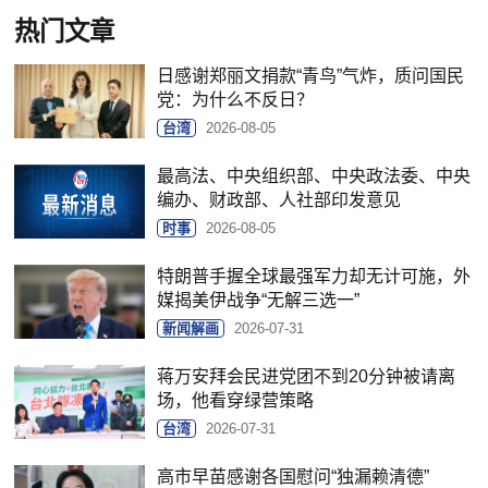
热门文章
日感谢郑丽文捐款“青鸟”气炸，质问国民
党：为什么不反日？
台湾
2026-08-05
最高法、中央组织部、中央政法委、中央
编办、财政部、人社部印发意见
时事
2026-08-05
特朗普手握全球最强军力却无计可施，外
媒揭美伊战争“无解三选一”
新闻解画
2026-07-31
蒋万安拜会民进党团不到20分钟被请离
场，他看穿绿营策略
台湾
2026-07-31
高市早苗感谢各国慰问“独漏赖清德”