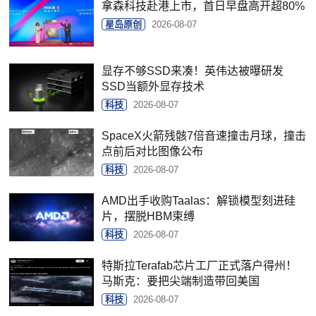
拿森科技赴港上市，首日早盘高开超80%
星岛原创
2026-08-07
显存不够SSD来凑！英伟达被曝研发
SSD当额外显存技术
科技
2026-08-07
SpaceX火箭残骸7倍音速撞击月球，撞击
点前后对比图像公布
科技
2026-08-07
AMD出手收购Taalas：解锁模型刻进硅
片，摆脱HBM束缚
科技
2026-08-07
特斯拉Terafab芯片工厂正式落户得州！
马斯克：要把尖端制造带回美国
科技
2026-08-07