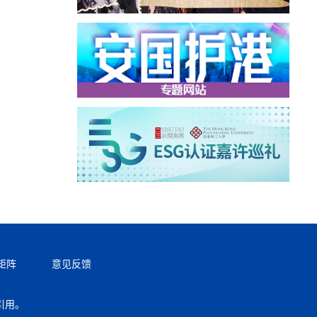
矩阵
意见反馈
引用。
返回顶部