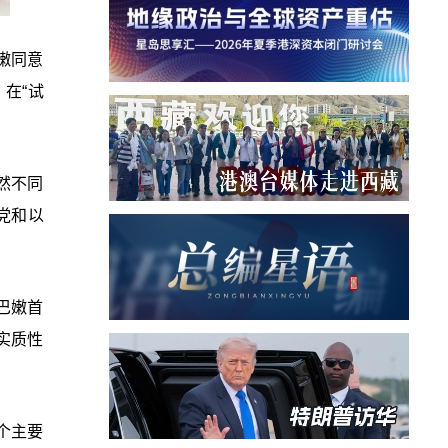
嫩同意
在“试
然不同
党和以
巴嫩首
实质性
个主要