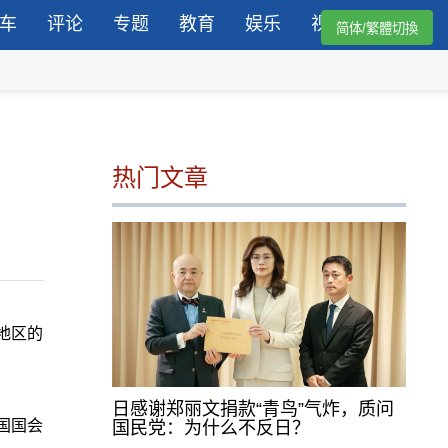
车
评论
专题
教育
娱乐
视频
简体/繁體切換
热门文章
地区的
日感谢郑丽文捐款“青鸟”气炸，质问
国国会
国民党：为什么不反日？