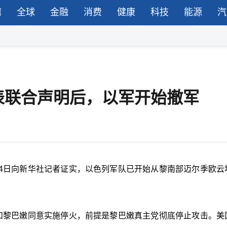
湾
全球
金融
消费
健康
科技
能源
汽
表联合声明后，以军开始撤军
4日向新华社记者证实，以色列军队已开始从黎南部迈尔季欧云
和黎巴嫩同意实施停火，前提是黎巴嫩真主党彻底停止攻击。美