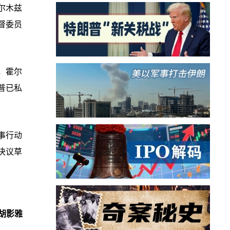
尔木兹
督委员
，霍尔
普已私
事行动
决议草
胡影雅