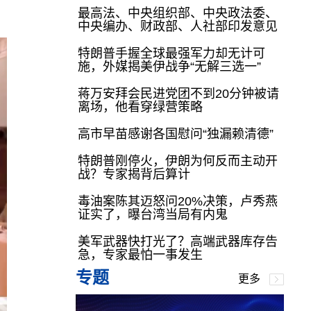
最高法、中央组织部、中央政法委、
中央编办、财政部、人社部印发意见
特朗普手握全球最强军力却无计可
施，外媒揭美伊战争“无解三选一”
蒋万安拜会民进党团不到20分钟被请
离场，他看穿绿营策略
高市早苗感谢各国慰问“独漏赖清德”
特朗普刚停火，伊朗为何反而主动开
战？专家揭背后算计
毒油案陈其迈怒问20%决策，卢秀燕
证实了，曝台湾当局有内鬼
美军武器快打光了？高端武器库存告
急，专家最怕一事发生
专题
更多