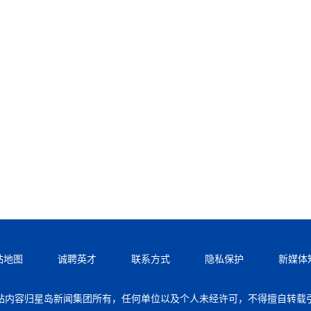
站地图
诚聘英才
联系方式
隐私保护
新媒体
站内容归星岛新闻集团所有，任何单位以及个人未经许可，不得擅自转载