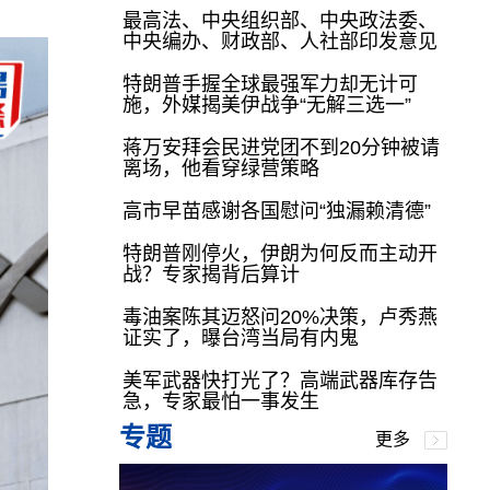
最高法、中央组织部、中央政法委、
中央编办、财政部、人社部印发意见
特朗普手握全球最强军力却无计可
施，外媒揭美伊战争“无解三选一”
蒋万安拜会民进党团不到20分钟被请
离场，他看穿绿营策略
高市早苗感谢各国慰问“独漏赖清德”
特朗普刚停火，伊朗为何反而主动开
战？专家揭背后算计
毒油案陈其迈怒问20%决策，卢秀燕
证实了，曝台湾当局有内鬼
美军武器快打光了？高端武器库存告
急，专家最怕一事发生
专题
更多