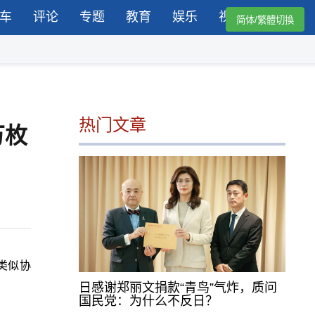
车
评论
专题
教育
娱乐
视频
简体/繁體切換
热门文章
万枚
类似协
日感谢郑丽文捐款“青鸟”气炸，质问
国民党：为什么不反日？