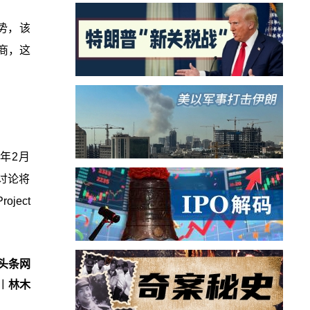
优势，该
商，这
今年2月
曾讨论将
ject
头条网
︱林木