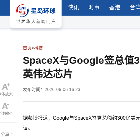
快讯
时事
香港
台
首页
>
科技
SpaceX与Google签
英伟达芯片
发布时间：2026-06-06 16:23
据彭博报道，
Google
与
SpaceX
签署总额约
300
亿美
议。