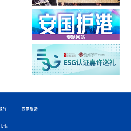
矩阵
意见反馈
引用。
返回顶部