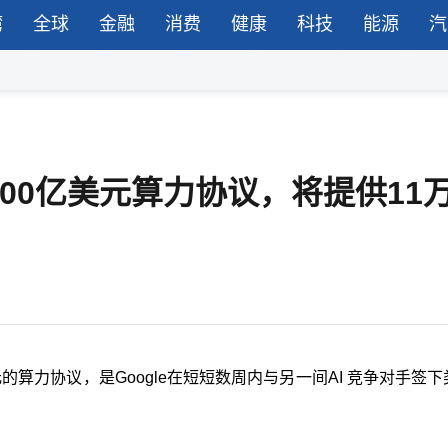
湾
全球
金融
消费
健康
科技
能源
汽
总值300亿美元算力协议，将提供11
元的算力协议，是
Google
在短短数周内与另一间
AI
竞争对手签下