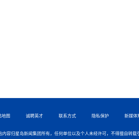
站地图
诚聘英才
联系方式
隐私保护
新媒体
站内容归星岛新闻集团所有，任何单位以及个人未经许可，不得擅自转载