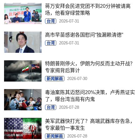
蒋万安拜会民进党团不到20分钟被请离
场，他看穿绿营策略
台湾
2026-07-31
高市早苗感谢各国慰问“独漏赖清德”
台湾
2026-07-31
特朗普刚停火，伊朗为何反而主动开战？
专家揭背后算计
新闻解画
2026-07-30
毒油案陈其迈怒问20%决策，卢秀燕证实
了，曝台湾当局有内鬼
台湾
2026-07-28
美军武器快打光了？高端武器库存告急，
专家最怕一事发生
新闻解画
2026-07-28