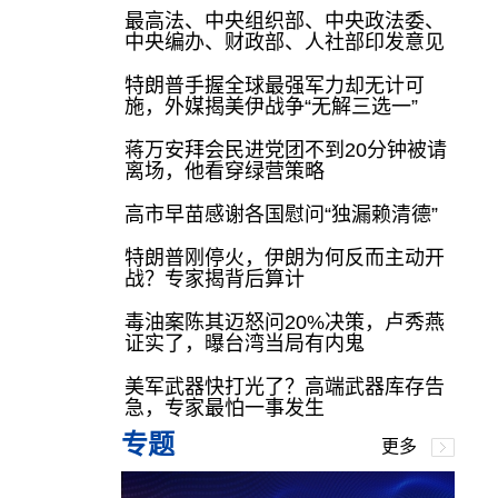
最高法、中央组织部、中央政法委、
中央编办、财政部、人社部印发意见
特朗普手握全球最强军力却无计可
施，外媒揭美伊战争“无解三选一”
蒋万安拜会民进党团不到20分钟被请
离场，他看穿绿营策略
高市早苗感谢各国慰问“独漏赖清德”
特朗普刚停火，伊朗为何反而主动开
战？专家揭背后算计
毒油案陈其迈怒问20%决策，卢秀燕
证实了，曝台湾当局有内鬼
美军武器快打光了？高端武器库存告
急，专家最怕一事发生
专题
更多