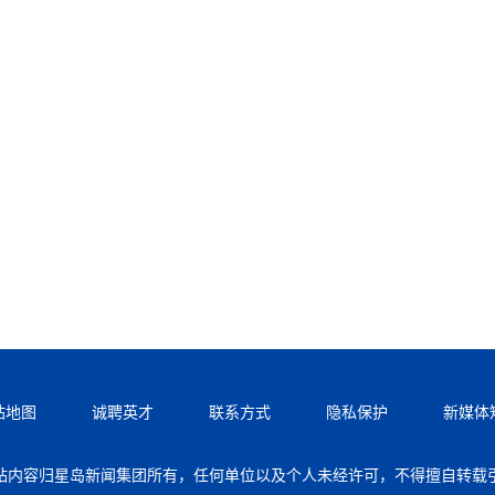
站地图
诚聘英才
联系方式
隐私保护
新媒体
站内容归星岛新闻集团所有，任何单位以及个人未经许可，不得擅自转载