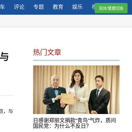
车
评论
专题
教育
娱乐
视频
简体/繁體切換
热门文章
，与
9点，与
日感谢郑丽文捐款“青鸟”气炸，质问
国民党：为什么不反日？