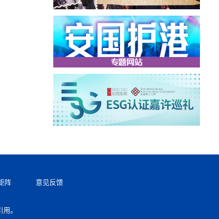
矩阵
意见反馈
引用。
返回顶部