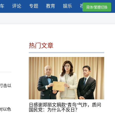
车
评论
专题
教育
娱乐
视频
简体/繁體切換
热门文章
打击以
日感谢郑丽文捐款“青鸟”气炸，质问
对以色
国民党：为什么不反日？