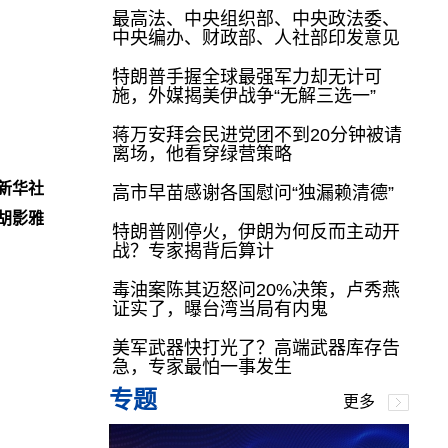
最高法、中央组织部、中央政法委、
中央编办、财政部、人社部印发意见
特朗普手握全球最强军力却无计可
施，外媒揭美伊战争“无解三选一”
蒋万安拜会民进党团不到20分钟被请
离场，他看穿绿营策略
新华社
高市早苗感谢各国慰问“独漏赖清德”
胡影雅
特朗普刚停火，伊朗为何反而主动开
战？专家揭背后算计
毒油案陈其迈怒问20%决策，卢秀燕
证实了，曝台湾当局有内鬼
美军武器快打光了？高端武器库存告
急，专家最怕一事发生
专题
更多