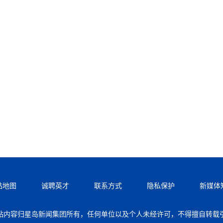
站地图
诚聘英才
联系方式
隐私保护
新媒体
站内容归星岛新闻集团所有，任何单位以及个人未经许可，不得擅自转载