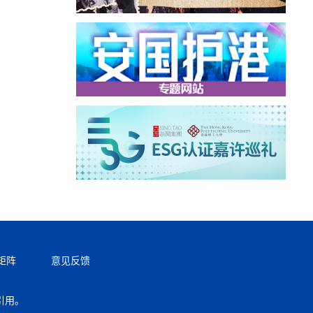
矩阵
意见反馈
引用。
返回顶部