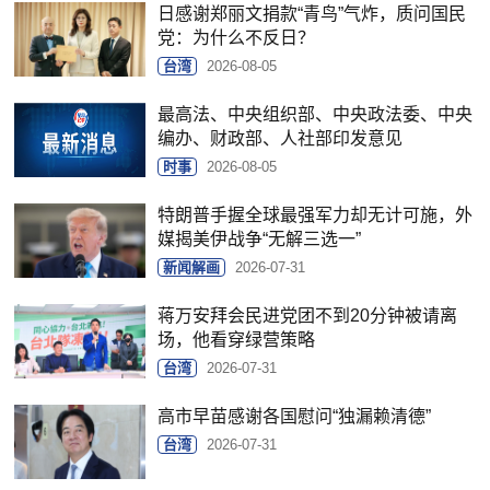
日感谢郑丽文捐款“青鸟”气炸，质问国民
党：为什么不反日？
台湾
2026-08-05
最高法、中央组织部、中央政法委、中央
编办、财政部、人社部印发意见
时事
2026-08-05
特朗普手握全球最强军力却无计可施，外
媒揭美伊战争“无解三选一”
新闻解画
2026-07-31
蒋万安拜会民进党团不到20分钟被请离
场，他看穿绿营策略
台湾
2026-07-31
高市早苗感谢各国慰问“独漏赖清德”
台湾
2026-07-31