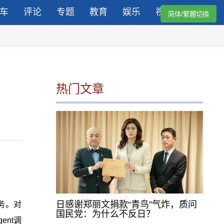
车
评论
专题
教育
娱乐
视频
简体/繁體切換
热门文章
日感谢郑丽文捐款“青鸟”气炸，质问
务。对
国民党：为什么不反日？
nt调