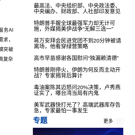
最高法、中央组织部、中央政法委、
中央编办、财政部、人社部印发意见
特朗普手握全球最强军力却无计可
施，外媒揭美伊战争“无解三选一”
务AI
务需求，
蒋万安拜会民进党团不到20分钟被请
离场，他看穿绿营策略
规模突破
高市早苗感谢各国慰问“独漏赖清德”
成高复杂
特朗普刚停火，伊朗为何反而主动开
战？专家揭背后算计
毒油案陈其迈怒问20%决策，卢秀燕
证实了，曝台湾当局有内鬼
美军武器快打光了？高端武器库存告
急，专家最怕一事发生
专题
更多