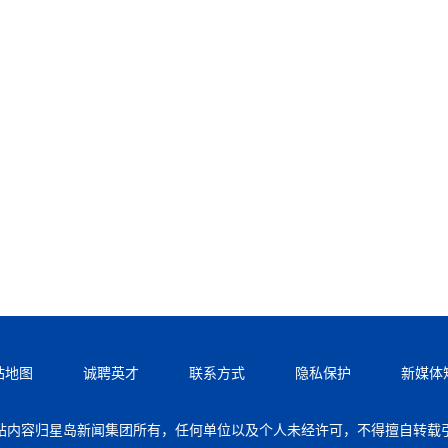
站地图
诚聘英才
联系方式
隐私保护
新媒体
站内容归星岛新闻集团所有，任何单位以及个人未经许可，不得擅自转载