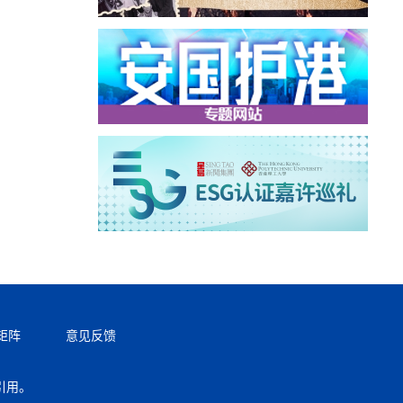
矩阵
意见反馈
引用。
返回顶部