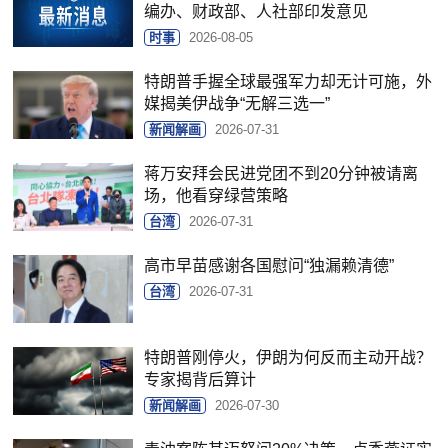
编办、财政部、人社部印发意见
时事
2026-08-05
特朗普手握全球最强军力却无计可施，外
媒揭美伊战争“无解三选一”
新闻解画
2026-07-31
蒋万安拜会民进党团不到20分钟被请离
场，他看穿绿营策略
台湾
2026-07-31
高市早苗感谢各国慰问“独漏赖清德”
台湾
2026-07-31
特朗普刚停火，伊朗为何反而主动开战？
专家揭背后算计
新闻解画
2026-07-30