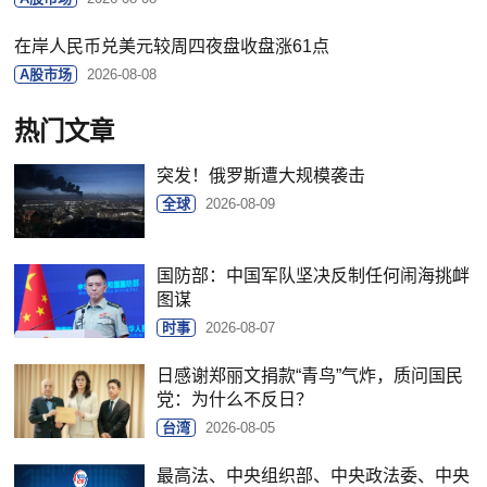
在岸人民币兑美元较周四夜盘收盘涨61点
A股市场
2026-08-08
热门文章
突发！俄罗斯遭大规模袭击
全球
2026-08-09
国防部：中国军队坚决反制任何闹海挑衅
图谋
时事
2026-08-07
日感谢郑丽文捐款“青鸟”气炸，质问国民
党：为什么不反日？
台湾
2026-08-05
最高法、中央组织部、中央政法委、中央