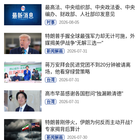
最高法、中央组织部、中央政法委、中央
编办、财政部、人社部印发意见
时事
2026-08-05
特朗普手握全球最强军力却无计可施，外
媒揭美伊战争“无解三选一”
新闻解画
2026-07-31
蒋万安拜会民进党团不到20分钟被请离
场，他看穿绿营策略
台湾
2026-07-31
高市早苗感谢各国慰问“独漏赖清德”
台湾
2026-07-31
特朗普刚停火，伊朗为何反而主动开战？
专家揭背后算计
新闻解画
2026-07-30