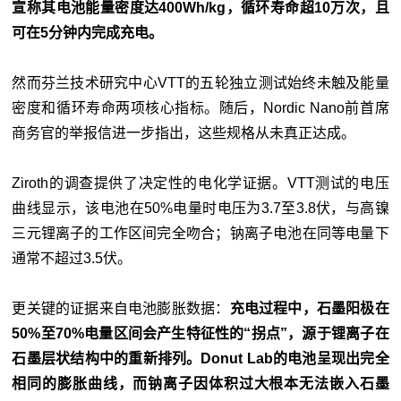
宣称其电池能量密度达400Wh/kg，循环寿命超10万次，且
可在5分钟内完成充电。
然而芬兰技术研究中心VTT的五轮独立测试始终未触及能量
密度和循环寿命两项核心指标。随后，Nordic Nano前首席
商务官的举报信进一步指出，这些规格从未真正达成。
Ziroth的调查提供了决定性的电化学证据。VTT测试的电压
曲线显示，该电池在50%电量时电压为3.7至3.8伏，与高镍
三元锂离子的工作区间完全吻合；钠离子电池在同等电量下
通常不超过3.5伏。
更关键的证据来自电池膨胀数据：
充电过程中，石墨阳极在
50%至70%电量区间会产生特征性的“拐点”，源于锂离子在
石墨层状结构中的重新排列。Donut Lab的电池呈现出完全
相同的膨胀曲线，而钠离子因体积过大根本无法嵌入石墨