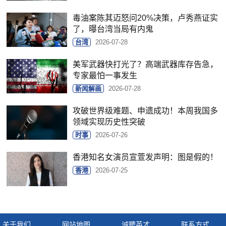
毒油案陈其迈怒问20%决策，卢秀燕证实
了，曝台湾当局有内鬼
台湾
2026-07-28
美军武器快打光了？高端武器库存告急，
专家最怕一事发生
新闻解画
2026-07-28
攻破世界级难题、申遗成功！本周我国多
领域实现历史性突破
时事
2026-07-26
香港知名女演员宣萱发声明：图是假的！
香港
2026-07-25
关于我们
网站地图
诚聘英才
联系方式