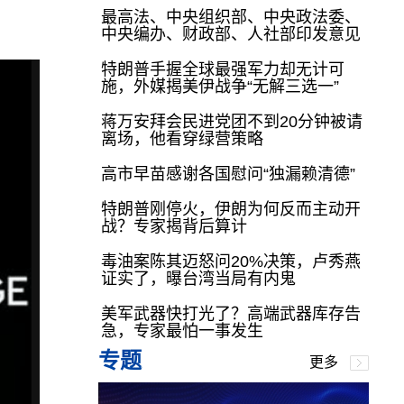
最高法、中央组织部、中央政法委、
中央编办、财政部、人社部印发意见
特朗普手握全球最强军力却无计可
施，外媒揭美伊战争“无解三选一”
蒋万安拜会民进党团不到20分钟被请
离场，他看穿绿营策略
高市早苗感谢各国慰问“独漏赖清德”
特朗普刚停火，伊朗为何反而主动开
战？专家揭背后算计
毒油案陈其迈怒问20%决策，卢秀燕
证实了，曝台湾当局有内鬼
美军武器快打光了？高端武器库存告
急，专家最怕一事发生
专题
更多