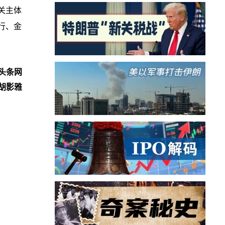
关主体
行、金
头条网
胡影雅