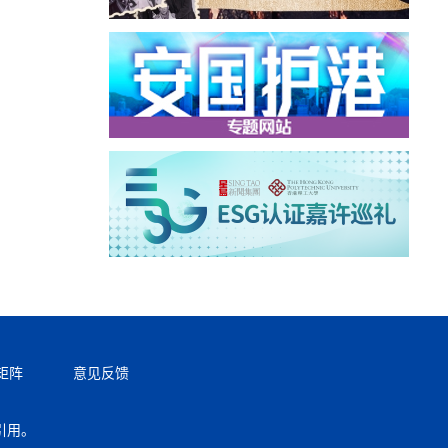
矩阵
意见反馈
引用。
返回顶部