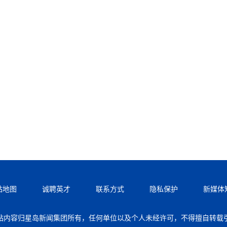
站地图
诚聘英才
联系方式
隐私保护
新媒体
站内容归星岛新闻集团所有，任何单位以及个人未经许可，不得擅自转载