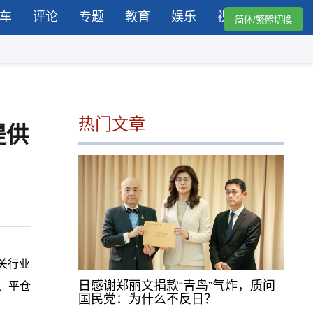
车
评论
专题
教育
娱乐
视频
简体/繁體切換
热门文章
提供
关行业
日感谢郑丽文捐款“青鸟”气炸，质问
、平仓
国民党：为什么不反日？