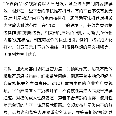
“童真商品化”视频得以大量分发，甚至进入热门内容推荐
池，根源在一些平台的审核推荐机制。有的平台不仅有意无
意对“儿童擦边”内容放宽审核标准，还借助算法推荐对相关
内容放大触达范围。在“流量至上”的语境下，必须为类似擦
边操作划定明晰边界。相关部门应出台细则，明确“儿童低俗
内容”认定标准，制定可操作的执法指引。例如，将以成人化
打扮、刻意展示儿童身体曲线、引发性联想的图文视频等，
明确列为禁止内容。
同时，加大跨部门协同监管力度，对顶风作案、屡教不改的
采取严厉惩戒措施，织密监管网络，倒逼平台主动承担起内
容审核把关的主体责任。对以儿童为主角的商业推广类视
频，平台应设置人工复核环节，不得放任其进入高流量推荐
通道。对模仿成人性感姿态、穿着不合年龄的服饰、使用性
暗示台词的内容，该屏蔽就屏蔽。高频发布儿童类内容的账
号，运营者和监护人须双重实名认证，并签署拒绝“擦边”营