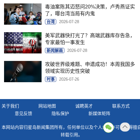
毒油案陈其迈怒问20%决策，卢秀燕证实
了，曝台湾当局有内鬼
台湾
2026-07-28
美军武器快打光了？高端武器库存告急，
专家最怕一事发生
新闻解画
2026-07-28
攻破世界级难题、申遗成功！本周我国多
领域实现历史性突破
时事
2026-07-26
关于我们
网站地图
诚聘英才
联系方式
意见反馈
隐私保护
新媒体矩阵
本网站内容归星岛新闻集团所有，任何单位以及个人未经许可，不得擅
返回
转载引用。