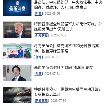
最高法、中央组织部、中央政法委、中央
编办、财政部、人社部印发意见
时事
2026-08-05
特朗普手握全球最强军力却无计可施，外
媒揭美伊战争“无解三选一”
新闻解画
2026-07-31
蒋万安拜会民进党团不到20分钟被请离
场，他看穿绿营策略
台湾
2026-07-31
高市早苗感谢各国慰问“独漏赖清德”
台湾
2026-07-31
特朗普刚停火，伊朗为何反而主动开战？
专家揭背后算计
新闻解画
2026-07-30