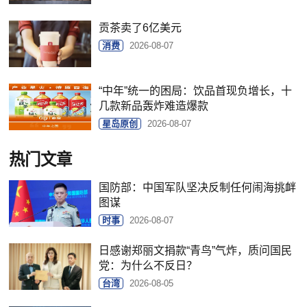
贡茶卖了6亿美元
消费
2026-08-07
“中年”统一的困局：饮品首现负增长，十
几款新品轰炸难造爆款
星岛原创
2026-08-07
热门文章
国防部：中国军队坚决反制任何闹海挑衅
图谋
时事
2026-08-07
日感谢郑丽文捐款“青鸟”气炸，质问国民
党：为什么不反日？
台湾
2026-08-05