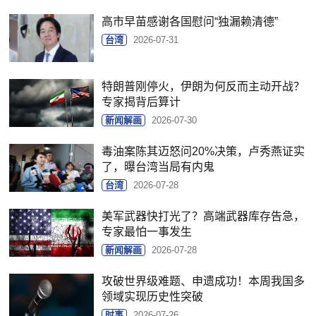
高市早苗感谢各国慰问“独漏赖清德”
台湾
2026-07-31
特朗普刚停火，伊朗为何反而主动开战？
专家揭背后算计
新闻解画
2026-07-30
毒油案陈其迈怒问20%决策，卢秀燕证实
了，曝台湾当局有内鬼
台湾
2026-07-28
美军武器快打光了？高端武器库存告急，
专家最怕一事发生
新闻解画
2026-07-28
攻破世界级难题、申遗成功！本周我国多
领域实现历史性突破
时事
2026-07-26