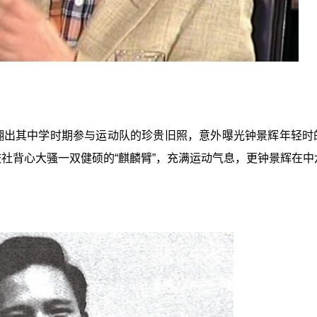
网民翻出其中学时期参与运动队的珍贵旧照，意外曝光钟景辉年轻时
身穿校社背心大骚一双健硕的“麒麟臂”，充满运动气息，更钟景辉在