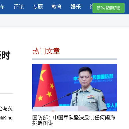
车
评论
专题
教育
娱乐
视频
简体/繁體切換
热门文章
轻时
台与荧
国防部：中国军队坚决反制任何闹海
ing
挑衅图谋