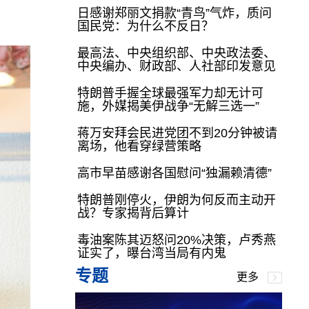
日感谢郑丽文捐款“青鸟”气炸，质问
国民党：为什么不反日？
最高法、中央组织部、中央政法委、
中央编办、财政部、人社部印发意见
特朗普手握全球最强军力却无计可
施，外媒揭美伊战争“无解三选一”
蒋万安拜会民进党团不到20分钟被请
离场，他看穿绿营策略
高市早苗感谢各国慰问“独漏赖清德”
特朗普刚停火，伊朗为何反而主动开
战？专家揭背后算计
毒油案陈其迈怒问20%决策，卢秀燕
证实了，曝台湾当局有内鬼
专题
更多