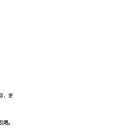
趸，更
引用。