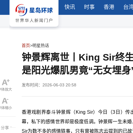
快讯
时事
香港
台
首页
>
明星热话
钟景辉离世丨King Si
是阳光爆肌男竟“无女埋身
发布时间：2026-06-03 20:58
香港戏剧界泰斗
钟
景辉（King Sir）今日（3日）传出
幕，私下的感情世界却是极度低调。
钟
景辉一生未婚
Sir为数不多的感情轶事，只有曾被陈志云提到的已