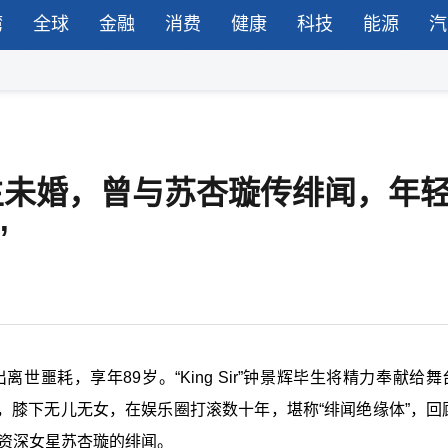
湾
全球
金融
消费
健康
科技
能源
汽
r终生未婚，曾与苏杏璇传绯闻，年
”
离世噩耗，享年89岁。“King Sir”
钟
景辉毕生将精力奉献给舞
，膝下无儿无女，在娱乐圈打滚数十年，堪称“绯闻绝缘体”，回顾K
故资深女星苏杏璇的绯闻。