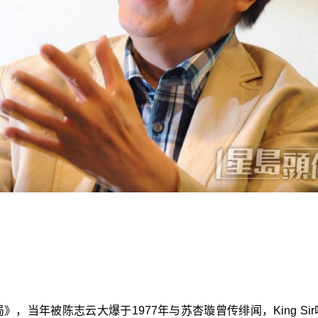
饭局》，当年被陈志云大爆于1977年与苏杏璇曾传绯闻，King Si