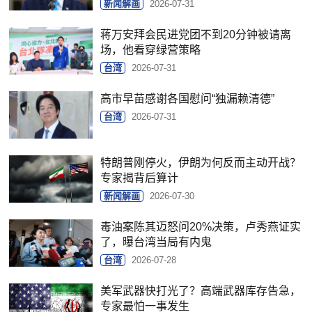
新闻解画
2026-07-31
蒋万安拜会民进党团不到20分钟被请离
场，他看穿绿营策略
台湾
2026-07-31
高市早苗感谢各国慰问“独漏赖清德”
台湾
2026-07-31
特朗普刚停火，伊朗为何反而主动开战？
专家揭背后算计
新闻解画
2026-07-30
毒油案陈其迈怒问20%决策，卢秀燕证实
了，曝台湾当局有内鬼
台湾
2026-07-28
美军武器快打光了？高端武器库存告急，
专家最怕一事发生